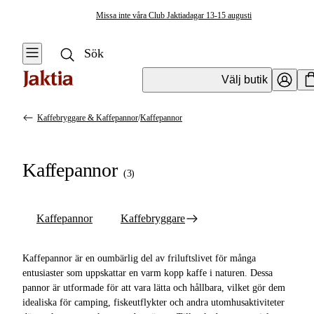
Missa inte våra Club Jaktiadagar 13-15 augusti
Välj butik
Kaffebryggare & Kaffepannor
/
Kaffepannor
Friluftskök & Matlagning
Se alla
Se alla
Kaffepannor
Kaffebryggare
(
3
)
Övrig
& Kaffepannor
matlagningsutrustning
Kaffepannor
Kaffepannor
Kaffebryggare
Koppar & Muggar
Kaffebryggare
Kastruller &
Kaffepannor är en oumbärlig del av friluftslivet för många
Stekpannor
entusiaster som uppskattar en varm kopp kaffe i naturen. Dessa
pannor är utformade för att vara lätta och hållbara, vilket gör dem
Stormkök &
idealiska för camping, fiskeutflykter och andra utomhusaktiviteter
Friluftskök