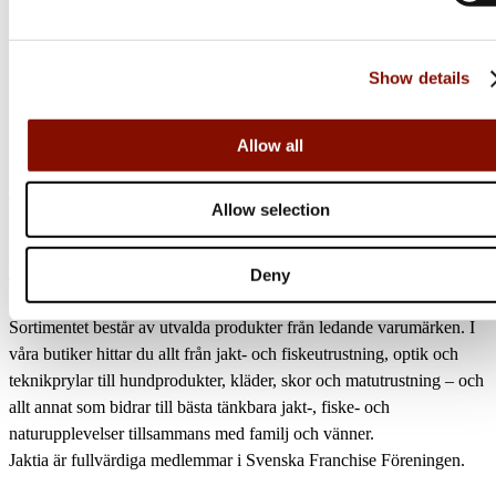
Online: I lager
Show details
Allow all
Jaktia
Allow selection
Nordens största kedja för jakt, fiske och fritid
Jaktia, som ingår i Burdock Outdoor Group, är en franchisekedja
Deny
med ett totalt 160-tal butiker i Norge, Sverige och i Danmark.
Sortimentet består av utvalda produkter från ledande varumärken. I
våra butiker hittar du allt från jakt- och fiskeutrustning, optik och
teknikprylar till hundprodukter, kläder, skor och matutrustning – och
allt annat som bidrar till bästa tänkbara jakt-, fiske- och
naturupplevelser tillsammans med familj och vänner.
Jaktia är fullvärdiga medlemmar i Svenska Franchise Föreningen.