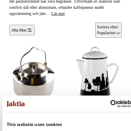
där packutrymmet kan vara begränsat. Tillverkade av material som
rostfritt stål eller aluminium, erbjuder kaffepannor snabb
Vattenflaskor &
uppvärmning och jäm
...
Läs mer
Vattenrening
Sortera efter
:
Alla filter
Kaffebryggare &
Popularitet
Kaffepannor
Bestick &
Matlagningsredskap
Grillar, Rökar &
Stekhällar
Gasol & Bränsle
Tändstål & Tändare
Ifish
Hällmark
Termos &
Termosmuggar
Kaffepanna
Enamel Coffee Pot
This website uses cookies