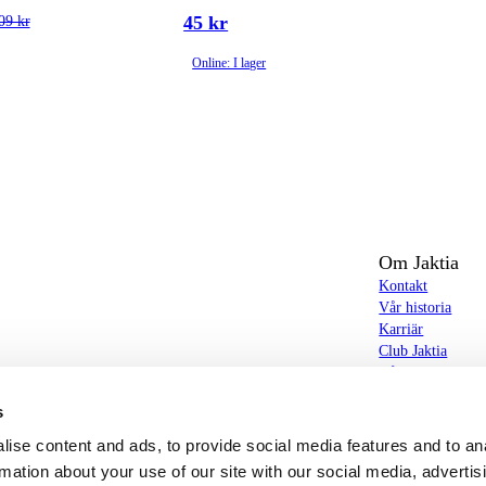
45 kr
09 kr
Online: I lager
Om Jaktia
Kontakt
Vår historia
Karriär
Club Jaktia
t totalt 160-tal butiker i Norge, Sverige och i
Våra butiker
Våra varumärken
s
Notiser
butiker hittar du allt från jakt- och fiskeutrustning,
Jaktia Brand Gui
ise content and ads, to provide social media features and to an
g – och allt annat som bidrar till bästa tänkbara jakt-,
rmation about your use of our site with our social media, advertis