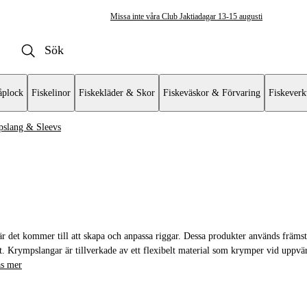
Missa inte våra Club Jaktiadagar 13-15 augusti
plock
Fiskelinor
Fiskekläder & Skor
Fiskeväskor & Förvaring
Fiskeverk
slang & Sleevs
ggar & Riggtillbehör
hör
etrevar
r det kommer till att skapa och anpassa riggar. Dessa produkter används främst
edatortackel
tnet. Krympslangar är tillverkade av ett flexibelt material som krymper vid uppv
s mer
pecimenriggar