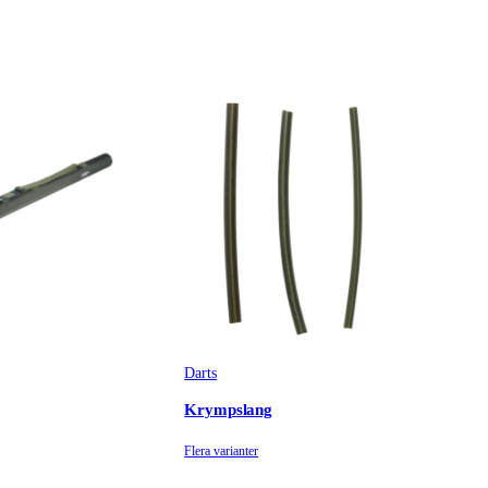
Darts
Krympslang
Flera varianter