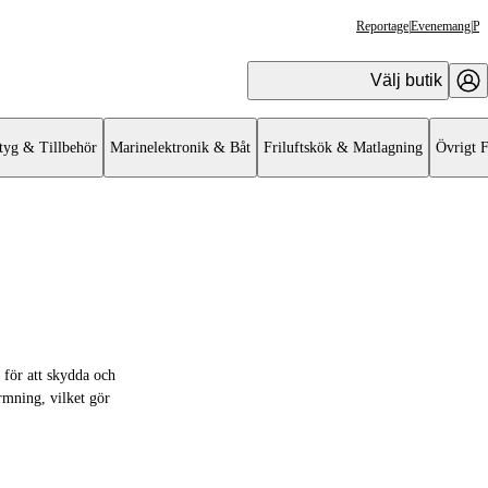
Reportage
|
Evenemang
|
Pr
Välj butik
tyg & Tillbehör
Marinelektronik & Båt
Friluftskök & Matlagning
Övrigt F
 för att skydda och
ärmning, vilket gör