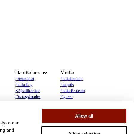
Handla hos oss
Media
Presentkort
Jaktiakanalen
Jaktia Pay
Jaktpuls
Köpvillkor för
Jaktia Proteam
företagskunder
Jägaren
Köpvillkor för
Reportage
privatkunder
Allow all
delines
alyse our
ing and
Allow selection