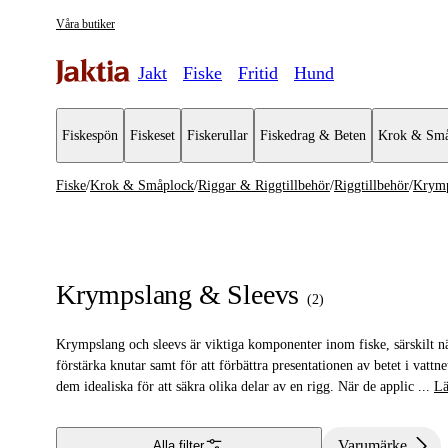
Våra butiker
Jakt
Fiske
Fritid
Hund
Fiskespön
Fiskeset
Fiskerullar
Fiskedrag & Beten
Krok & Små
Fiske
/
Krok & Småplock
/
Riggar & Riggtillbehör
/
Riggtillbehör
/
Krymp
Krok & Småplock
Se alla
Se alla Ri
Fjäderringar
Riggtillbe
Krympslang & Sleevs
(
2
)
Flöten
Färdiga M
Krympslang och sleevs är viktiga komponenter inom fiske, särskilt nä
Shallow Skruvar
Färdiga Pr
förstärka knutar samt för att förbättra presentationen av betet i vat
dem idealiska för att säkra olika delar av en rigg. När de applic
...
Lä
Sänken & Vikter
Färdiga S
Stinger & Stingerstillbehör
Varumärke
Alla filter