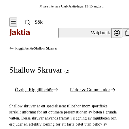
Missa inte våra Club Jaktiadagar 13-15 augusti
Välj butik
Riggtillbehör
/
Shallow Skruvar
Krok & Småplock
Se alla
Se alla Riggar
Shallow Skruvar
&
(
2
)
Fjäderringar
Riggtillbehör
Riggtillbehör
Flöten
Övriga Riggtillbehör
Pärlor & Gummikulor
Färdiga
Shallow Skruvar
Metrevar
Shallow skruvar är ett specialiserat tillbehör inom sportfiske,
Sänken & Vikter
särskilt utformat för att optimera presentationen av beten i grunda
Färdiga
vatten. Dessa skruvar används främst i riggning av mjukbeten och
Predatortackel
Stinger &
erbjuder en effektiv lösning för att fästa betet utan behov av
Stingerstillbehör