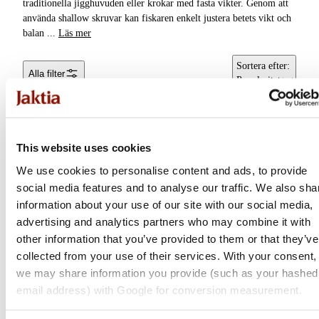
traditionella jigghuvuden eller krokar med fasta vikter. Genom att
Färdiga
använda shallow skruvar kan fiskaren enkelt justera betets vikt och
Specimenriggar
Krok
balan
...
Läs mer
Tafsar &
Sortera efter
:
Alla filter
Tafsmaterial
Popularitet
Lekande
Vajerlås
This website uses cookies
We use cookies to personalise content and ads, to provide
Spinnerbait-riggar &
Blades
social media features and to analyse our traffic. We also sha
information about your use of our site with our social media,
Beteslås
advertising and analytics partners who may combine it with
other information that you’ve provided to them or that they’ve
Jiggskallar
collected from your use of their services. With your consent,
Armada Tackle
Armada Tackle
we may share information you provide (such as your hashed
Riggar &
email address) with Google for conversion measurement.
Weight Screw Head (3-
Shallow Screws 10-pack
Riggtillbehör
pack)
Flera varianter