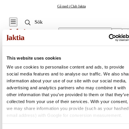
Gå med i Club Jaktia
Välj butik
Tillbehör Ekolod
/
Givare
Marinelektronik & Båt
This website uses cookies
Se alla
Se alla Ekolod
We use cookies to personalise content and ads, to provide
& Plotter
Övrig
social media features and to analyse our traffic. We also sha
Jaktia
elektronik
information about your use of our site with our social media,
advertising and analytics partners who may combine it with
Ekolod & Plotter
Nordens största kedja för jakt, fiske och fritid
other information that you’ve provided to them or that they’ve
Jaktia, som ingår i Burdock Outdoor Group, är en franchisekedja
collected from your use of their services. With your consent,
Elmotorer
med ett totalt 160-tal butiker i Norge, Sverige och i Danmark.
we may share information you provide (such as your hashed
Sortimentet består av utvalda produkter från ledande varumärken. I
email address) with Google for conversion measurement.
Marinbatterier
våra butiker hittar du allt från jakt- och fiskeutrustning, optik och
& laddare
teknikprylar till hundprodukter, kläder, skor och matutrustning – och