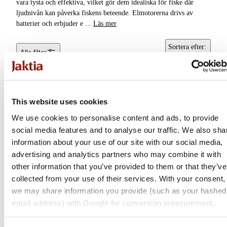
vara tysta och effektiva, vilket gör dem idealiska för fiske där
Pontonbåtar &
ljudnivån kan påverka fiskens beteende. Elmotorerna drivs av
Gummibåtar
batterier och erbjuder e
...
Läs mer
Båttillbehör
Sortera efter
:
Alla filter
Popularitet
This website uses cookies
We use cookies to personalise content and ads, to provide
social media features and to analyse our traffic. We also sha
information about your use of our site with our social media,
advertising and analytics partners who may combine it with
other information that you’ve provided to them or that they’ve
collected from your use of their services. With your consent,
we may share information you provide (such as your hashed
Savage Gear
email address) with Google for conversion measurement.
Thruster 12V 55Lbs
Motor