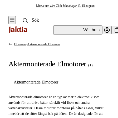
Missa inte våra Club Jaktiadagar 13-15 augusti
Välj butik
Elmotorer
/
Aktermonterade Elmotorer
Marinelektronik & Båt
Se alla
Se alla
Aktermonterade Elmotorer
Elmotorer
(
1
)
Övrig
elektronik
Aktermonterade
Elmotorer
Aktermonterade Elmotorer
Ekolod & Plotter
Elmotorer
Aktermonterade elmotorer är en typ av marin elektronik som
används för att driva båtar, särskilt vid fiske och andra
Marinbatterier
vattenaktiviteter. Dessa motorer monteras på båtens akter, vilket
& laddare
innebär att de sitter längst bak på båten. De är designade för att