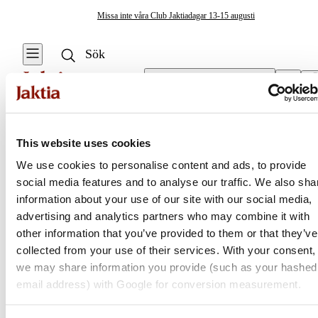
Missa inte våra Club Jaktiadagar 13-15 augusti
Välj butik
Kameror
/
Actionkameror
Marinelektronik & Båt
This website uses cookies
Se alla
Se alla Övrig
We use cookies to personalise content and ads, to provide
elektronik
Övrig
social media features and to analyse our traffic. We also sha
Jaktia
elektronik
Kameror
information about your use of our site with our social media,
advertising and analytics partners who may combine it with
Ekolod & Plotter
Nordens största kedja för jakt, fiske och fritid
other information that you’ve provided to them or that they’ve
Jaktia, som ingår i Burdock Outdoor Group, är en franchisekedja
collected from your use of their services. With your consent,
Elmotorer
med ett totalt 160-tal butiker i Norge, Sverige och i Danmark.
we may share information you provide (such as your hashed
Sortimentet består av utvalda produkter från ledande varumärken. I
email address) with Google for conversion measurement.
Marinbatterier
våra butiker hittar du allt från jakt- och fiskeutrustning, optik och
& laddare
teknikprylar till hundprodukter, kläder, skor och matutrustning – och