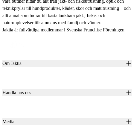
våra butiker hittar du allt från jakt- och fiskeutrustning, optik och
teknikprylar till hundprodukter, kläder, skor och matutrustning – och
allt annat som bidrar till bästa tänkbara jakt-, fiske- och
naturupplevelser tillsammans med familj och vänner.
Jaktia är fullvärdiga medlemmar i Svenska Franchise Föreningen.
Om Jaktia
Kontakt
Vår historia
Karriär
Handla hos oss
Club Jaktia
Våra butiker
Presentkort
Våra varumärken
Jaktia Pay
Notiser
Köpvillkor för företagskunder
Jaktia Brand Guidelines
Media
Köpvillkor för privatkunder