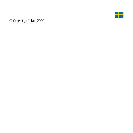
Jaktiakanalen
Jaktpuls
Jaktia Proteam
Jägaren
© Copyright Jaktia 2026
Reportage