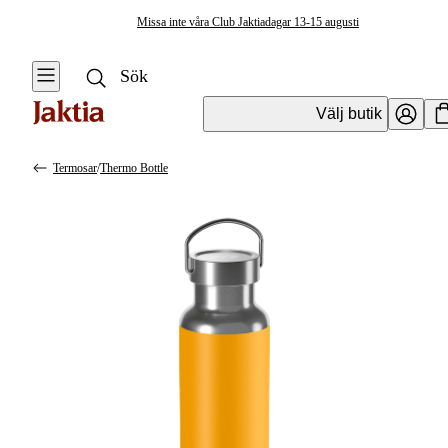
Missa inte våra Club Jaktiadagar 13-15 augusti
Välj butik
Termosar
/
Thermo Bottle
Friluftskök & Matlagning
Se alla
Se alla Termos
&
Kaffebryggare &
Termosmuggar
Kaffepannor
Termosmuggar
Turmat & Friluftsmat
Termosar
Stormkök &
Friluftskök
Mattermosar
Tändstål & Tändare