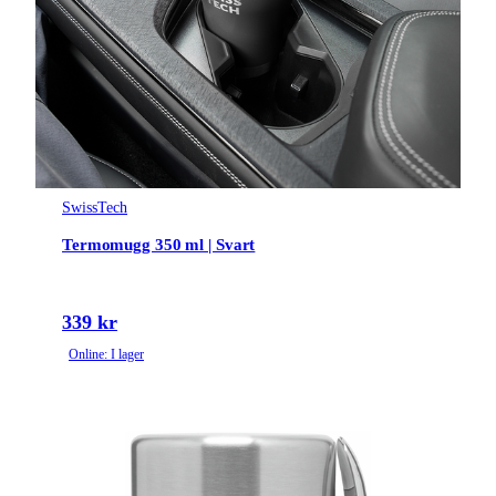
SwissTech
Termomugg 350 ml | Svart
339 kr
Online: I lager