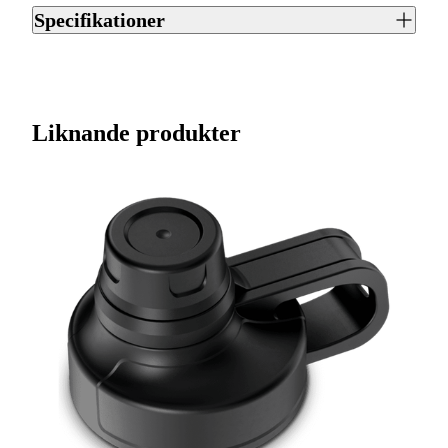
Specifikationer
Artikelnummer
J0012193
Streckkod EAN / UPCA
6951218426172
Liknande produkter
Varumärke
Dometic
Ursprungsland
CN
Tillverkarens artikelnummer
9600029329
Storlek
66 oz
Leverantörens artikelnummer
9600029329
Färgnamn
Glow
Tullstatsnummer
96170000000