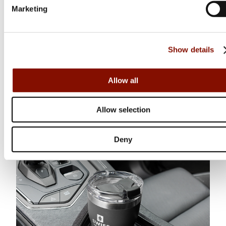
Marketing
Stanley
The Legendary Classic Food Jar
Show details
Flera varianter
Medlemspris
Från 649 kr
Allow all
699 kr
Online: I lager
Allow selection
Deny