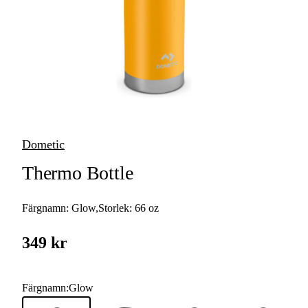
Termos &
Termosmuggar
Vattenflaskor &
Vattenrening
Bestick &
Matlagningsredskap
Dometic
Kastruller &
Stekpannor
Thermo Bottle
Kötthantering
Färgnamn:
Glow
,
Storlek:
66 oz
Gasol & Bränsle
349 kr
Koppar & Muggar
Tallrikar & Skålar
Färgnamn
:
Glow