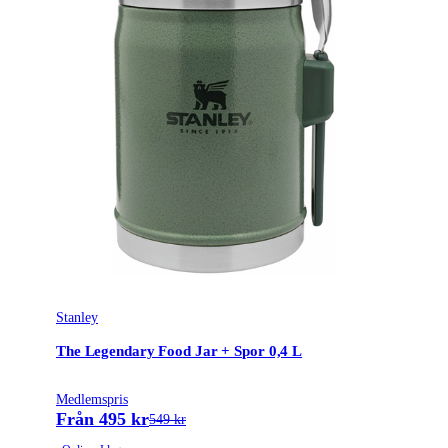
Stanley
The Legendary Food Jar + Spor 0,4 L
Medlemspris
Från 495 kr
549 kr