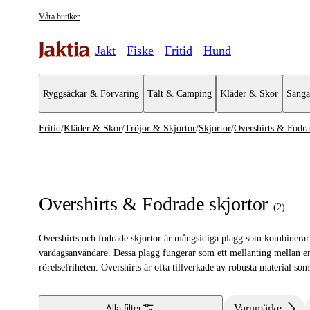
Våra butiker
Jakt
Fiske
Fritid
Hund
Ryggsäckar & Förvaring
Tält & Camping
Kläder & Skor
Sänga
Fritid
/
Kläder & Skor
/
Tröjor & Skjortor
/
Skjortor
/
Overshirts & Fodra
Kläder & Skor
Se alla
Se alla Tr
Regnställ
Tröjor
Overshirts & Fodrade skjortor
(
2
)
Handskar & Vantar
T-shirts
Overshirts och fodrade skjortor är mångsidiga plagg som kombinerar sti
Kängor & Skor
Skjortor
vardagsanvändare. Dessa plagg fungerar som ett mellanting mellan en 
rörelsefriheten. Overshirts är ofta tillverkade av robusta material som
Jackor
Västar
Varumärke
Alla filter