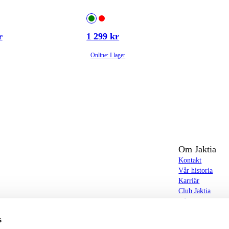
r
1 299 kr
Online: I lager
Om Jaktia
Kontakt
Vår historia
Karriär
Club Jaktia
t totalt 160-tal butiker i Norge, Sverige och i
Våra butiker
Våra varumärken
s
Notiser
butiker hittar du allt från jakt- och fiskeutrustning,