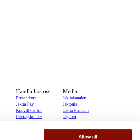
Handla hos oss
Media
Presentkort
Jaktiakanalen
Jaktia Pay
Jaktpuls
Köpvillkor för
Jaktia Proteam
företagskunder
Jägaren
Köpvillkor för
Reportage
privatkunder
Allow all