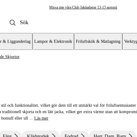
Missa inte våra Club Jaktiadagar 13-15 augusti
r & Liggunderlag
Lampor & Elektronik
Friluftskök & Matlagning
Verkty
de Skjortor
öjor & Skjortor
l och funktionalitet, vilket gör dem till ett utmärkt val för friluftsentusiaster
traditionell skjorta och en lätt jacka, vilket ger extra värme utan att komprom
 bomull eller ull
...
Läs mer
Färg
Klädstorlek
Fodrad
Herr, Dam, Barn