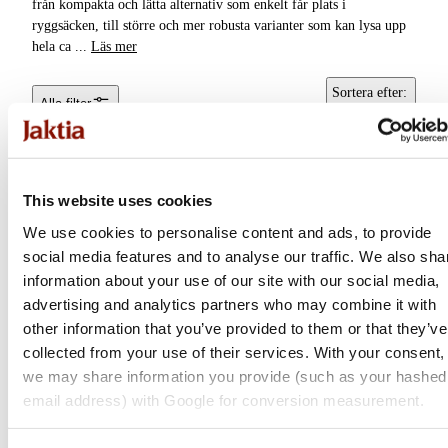
från kompakta och lätta alternativ som enkelt får plats i
ryggsäcken, till större och mer robusta varianter som kan lysa upp
hela ca
...
Läs mer
Sortera efter
:
Alla filter
Popularitet
This website uses cookies
We use cookies to personalise content and ads, to provide
social media features and to analyse our traffic. We also sha
information about your use of our site with our social media,
advertising and analytics partners who may combine it with
other information that you’ve provided to them or that they’ve
collected from your use of their services. With your consent,
we may share information you provide (such as your hashed
Ledlenser
Ifish
email address) with Google for conversion measurement.
W1R Work
Lux Vintage Lanterna