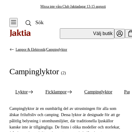
Missa inte våra Club Jaktiadagar 13-15 augusti
Välj butik
Lampor & Elektronik
/
Campinglyktor
Lampor & Elektronik
Se alla
Se alla
Campinglyktor
Campinglyktor
(
2
)
Lyktor
Ficklampor
Lyktor
Ficklampor
Campinglyktor
Pan
Campinglyktor
Campinglyktor är en oumbärlig del av utrustningen för alla som
Pannlampor
älskar friluftsliv och camping. Dessa lyktor är designade för att ge
pålitlig belysning i utomhusmiljöer, där traditionella ljuskällor
kanske inte är tillgängliga. De finns i olika modeller och storlekar,