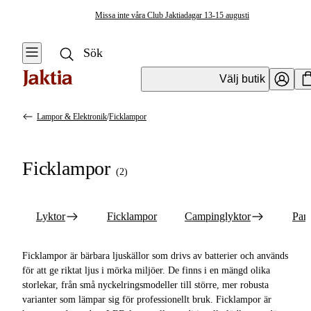
Missa inte våra Club Jaktiadagar 13-15 augusti
Välj butik
Lampor & Elektronik
/
Ficklampor
Lampor & Elektronik
Se alla
Se alla
Ficklampor
Ficklampor
(
2
)
Lyktor
Ficklampor
Lyktor
Ficklampor
Campinglyktor
Pan
Campinglyktor
Ficklampor är bärbara ljuskällor som drivs av batterier och används
Pannlampor
för att ge riktat ljus i mörka miljöer. De finns i en mängd olika
storlekar, från små nyckelringsmodeller till större, mer robusta
varianter som lämpar sig för professionellt bruk. Ficklampor är