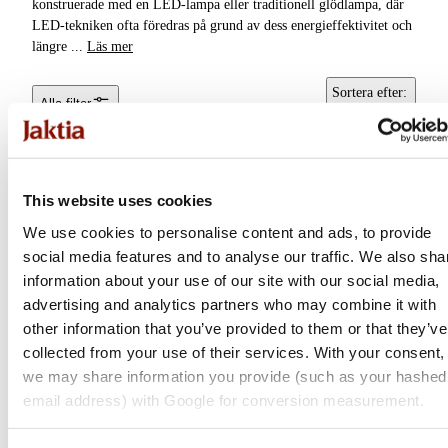
konstruerade med en LED-lampa eller traditionell glödlampa, där
LED-tekniken ofta föredras på grund av dess energieffektivitet och
längre
...
Läs mer
Sortera efter
:
Alla filter
Popularitet
This website uses cookies
We use cookies to personalise content and ads, to provide
social media features and to analyse our traffic. We also sha
information about your use of our site with our social media,
advertising and analytics partners who may combine it with
other information that you’ve provided to them or that they’ve
collected from your use of their services. With your consent,
we may share information you provide (such as your hashed
Ledlenser
Ledlenser
email address) with Google for conversion measurement.
P7R
P7 Core