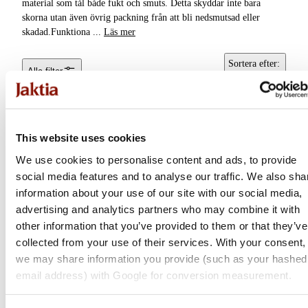
material som tål både fukt och smuts. Detta skyddar inte bara
Käng- &
skorna utan även övrig packning från att bli nedsmutsad eller
Stövelväskor
skadad.Funktiona
...
Läs mer
Kylväskor &
Sortera efter
:
Alla filter
Kylboxar
Popularitet
Förvaringslådor &
Packboxar
This website uses cookies
Tote bags &
We use cookies to personalise content and ads, to provide
Tygpåsar
social media features and to analyse our traffic. We also sha
information about your use of our site with our social media,
advertising and analytics partners who may combine it with
other information that you’ve provided to them or that they’ve
collected from your use of their services. With your consent,
we may share information you provide (such as your hashed
Le Chameau
email address) with Google for conversion measurement.
Boot Bag