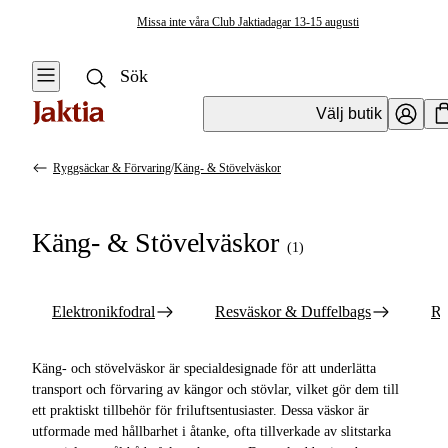
Missa inte våra Club Jaktiadagar 13-15 augusti
Välj butik
Ryggsäckar & Förvaring
/
Käng- & Stövelväskor
Ryggsäckar & Förvaring
Se alla
Se alla Käng-
Käng- & Stövelväskor
&
(
1
)
Elektronikfodral
Stövelväskor
Resväskor &
Elektronikfodral
Resväskor & Duffelbags
Ry
Duffelbags
Ryggsäckar
Käng- och stövelväskor är specialdesignade för att underlätta
transport och förvaring av kängor och stövlar, vilket gör dem till
Övrig Förvaring &
ett praktiskt tillbehör för friluftsentusiaster. Dessa väskor är
Väskor
utformade med hållbarhet i åtanke, ofta tillverkade av slitstarka