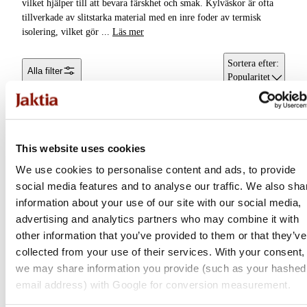
vilket hjälper till att bevara färskhet och smak. Kylväskor är ofta
Käng- &
tillverkade av slitstarka material med en inre foder av termisk
Stövelväskor
isolering, vilket gör
...
Läs mer
Kylväskor &
Sortera efter
:
Alla filter
Kylboxar
Popularitet
Förvaringslådor &
Packboxar
Tote bags &
This website uses cookies
Tygpåsar
We use cookies to personalise content and ads, to provide
social media features and to analyse our traffic. We also sha
information about your use of our site with our social media,
advertising and analytics partners who may combine it with
other information that you’ve provided to them or that they’ve
collected from your use of their services. With your consent,
Dometic
we may share information you provide (such as your hashed
Stanley
Cool Ice Ci
email address) with Google for conversion measurement.
The Easy-Carry Outdoor
Cooler
Flera varianter