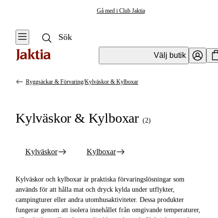
Gå med i Club Jaktia
Välj butik
Ryggsäckar & Förvaring
/
Kylväskor & Kylboxar
Ryggsäckar & Förvaring
Se alla
Se alla
Kylväskor & Kylboxar
Kylväskor &
(
2
)
Elektronikfodral
Kylboxar
Kylväskor
Resväskor &
Kylväskor
Kylboxar
Duffelbags
Kylboxar
Ryggsäckar
Kylväskor och kylboxar är praktiska förvaringslösningar som
används för att hålla mat och dryck kylda under utflykter,
Övrig Förvaring &
campingturer eller andra utomhusaktiviteter. Dessa produkter
Väskor
fungerar genom att isolera innehållet från omgivande temperaturer,