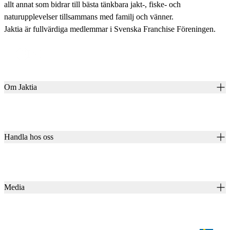
allt annat som bidrar till bästa tänkbara jakt-, fiske- och
naturupplevelser tillsammans med familj och vänner.
Jaktia är fullvärdiga medlemmar i Svenska Franchise Föreningen.
Om Jaktia
Kontakt
Vår historia
Karriär
Handla hos oss
Club Jaktia
Våra butiker
Presentkort
Våra varumärken
Jaktia Pay
Notiser
Köpvillkor för företagskunder
Jaktia Brand Guidelines
Media
Köpvillkor för privatkunder
Jaktiakanalen
Jaktpuls