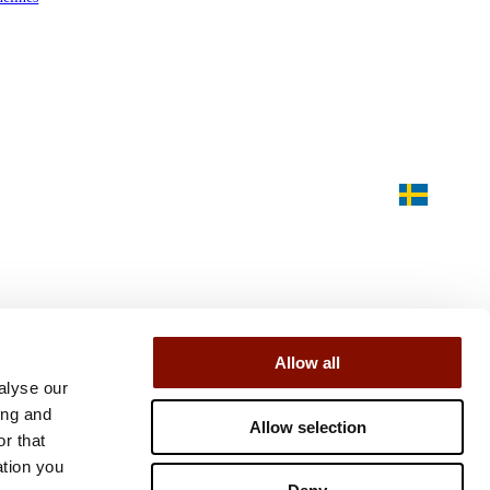
Allow all
alyse our
ing and
Allow selection
r that
ation you