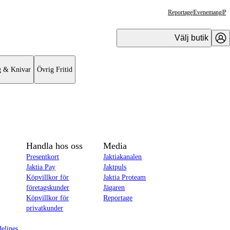
Reportage
|
Evenemang
|
Pr
Välj butik
g & Knivar
Övrig Fritid
Handla hos oss
Media
Presentkort
Jaktiakanalen
Jaktia Pay
Jaktpuls
Köpvillkor för
Jaktia Proteam
företagskunder
Jägaren
Köpvillkor för
Reportage
privatkunder
delines