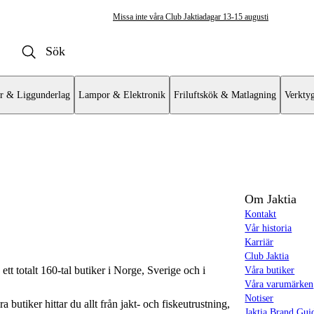
Missa inte våra Club Jaktiadagar 13-15 augusti
r & Liggunderlag
Lampor & Elektronik
Friluftskök & Matlagning
Verkty
ivar
var
Om Jaktia
Kontakt
hör
Vår historia
Karriär
knivar
Club Jaktia
t totalt 160-tal butiker i Norge, Sverige och i
Våra butiker
Våra varumärken
Notiser
butiker hittar du allt från jakt- och fiskeutrustning,
Jaktia Brand Gui