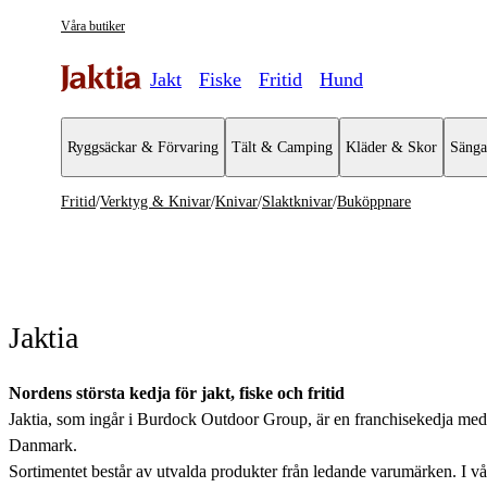
Våra butiker
Jakt
Fiske
Fritid
Hund
Ryggsäckar & Förvaring
Tält & Camping
Kläder & Skor
Sänga
Fritid
/
Verktyg & Knivar
/
Knivar
/
Slaktknivar
/
Buköppnare
Verktyg & Knivar
Se alla
Se alla Kn
Multiverktyg
Svampkni
Jaktia
Tillbehör
Knivtillbe
Sågar
Vildmarks
Nordens största kedja för jakt, fiske och fritid
Jaktia, som ingår i Burdock Outdoor Group, är en franchisekedja med et
Knivar
Jaktknivar
Danmark.
Sortimentet består av utvalda produkter från ledande varumärken. I våra 
Yxor
Fällknivar