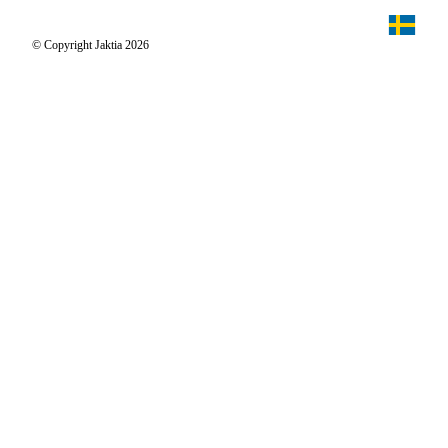
Jaktpuls
Jaktia Proteam
Jägaren
© Copyright Jaktia 2026
Reportage