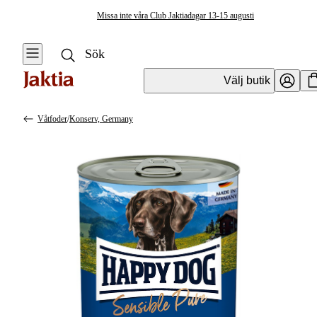
Missa inte våra Club Jaktiadagar 13-15 augusti
Välj butik
Våtfoder
/
Konserv, Germany
Hundfoder & Hundgodis
Se alla
Se alla
Våtfoder
Torrfoder
Färskfoder
Våtfoder
Frystorkat foder
Träningsgodis &
belöningsgodis