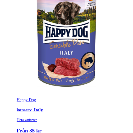
Förpackningsstorlek (kg)
0.4
Proteinkälla
Nötkött
Fodertyp
Våtfoder
Tillverkarens artikelnummer
112764
Leverantörens artikelnummer
112764
Tullstatsnummer
2309101100
Variant
400 g
Happy Dog
konserv, Italy
Flera varianter
Från 35 kr