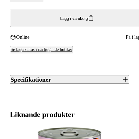
Lägg i varukorg
Online
Få i la
Se lagerstatus i närliggande butiker
Specifikationer
Artikelnummer
J0016043
Streckkod EAN / UPCA
4001967155839
Liknande produkter
Varumärke
Happy Dog
Ursprungsland
DE