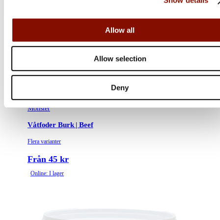
Show details
Allow all
Allow selection
Deny
Monster
Våtfoder Burk | Beef
Flera varianter
Från 45 kr
Online: I lager