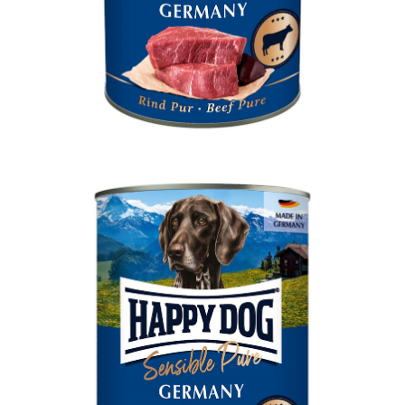
Fodertillskott
Dentaltugg &
tandtugg