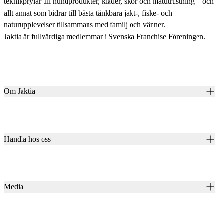
teknikprylar till hundprodukter, kläder, skor och matutrustning – och
allt annat som bidrar till bästa tänkbara jakt-, fiske- och
naturupplevelser tillsammans med familj och vänner.
Jaktia är fullvärdiga medlemmar i Svenska Franchise Föreningen.
Om Jaktia
Kontakt
Vår historia
Karriär
Handla hos oss
Club Jaktia
Våra butiker
Presentkort
Våra varumärken
Jaktia Pay
Notiser
Köpvillkor för företagskunder
Jaktia Brand Guidelines
Media
Köpvillkor för privatkunder
Jaktiakanalen