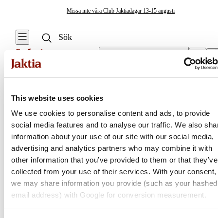
Missa inte våra Club Jaktiadagar 13-15 augusti
Välj butik
Hundgård
/
Hundgårdspaket
This website uses cookies
We use cookies to personalise content and ads, to provide
social media features and to analyse our traffic. We also sha
Jaktia
information about your use of our site with our social media,
advertising and analytics partners who may combine it with
Nordens största kedja för jakt, fiske och fritid
other information that you’ve provided to them or that they’ve
Jaktia, som ingår i Burdock Outdoor Group, är en franchisekedja
collected from your use of their services. With your consent,
med ett totalt 160-tal butiker i Norge, Sverige och i Danmark.
we may share information you provide (such as your hashed
Sortimentet består av utvalda produkter från ledande varumärken. I
email address) with Google for conversion measurement.
våra butiker hittar du allt från jakt- och fiskeutrustning, optik och
teknikprylar till hundprodukter, kläder, skor och matutrustning – och