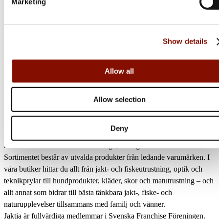
Marketing
1 299 kr
999 kr
Online: Få i lager
Online: Få i lager
Show details
Allow all
Jaktia
Allow selection
Nordens största kedja för jakt, fiske och fritid
Deny
Jaktia, som ingår i Burdock Outdoor Group, är en franchisekedja
med ett totalt 160-tal butiker i Norge, Sverige och i Danmark.
Sortimentet består av utvalda produkter från ledande varumärken. I
våra butiker hittar du allt från jakt- och fiskeutrustning, optik och
teknikprylar till hundprodukter, kläder, skor och matutrustning – och
allt annat som bidrar till bästa tänkbara jakt-, fiske- och
naturupplevelser tillsammans med familj och vänner.
Jaktia är fullvärdiga medlemmar i Svenska Franchise Föreningen.