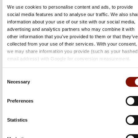
Flera varianter
We use cookies to personalise content and ads, to provide
1 299 kr
649 kr
social media features and to analyse our traffic. We also sha
information about your use of our site with our social media,
Online: I lager
Online: I lager
advertising and analytics partners who may combine it with
other information that you’ve provided to them or that they’ve
collected from your use of their services. With your consent,
we may share information you provide (such as your hashed
email address) with Google for conversion measurement.
Consent
Necessary
Selection
Preferences
Non-stop Dogwear
Non-stop Dogwear
Løype belt | black/orange
Freemotion harness |
Statistics
black
Flera varianter
Flera varianter