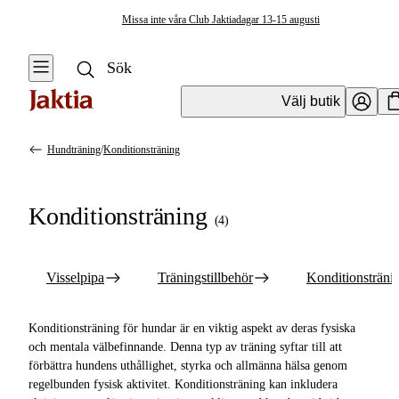
Missa inte våra Club Jaktiadagar 13-15 augusti
Välj butik
Hundträning
/
Konditionsträning
Hundträning
Se alla
Se alla
Konditionsträning
Konditionsträning
(
4
)
Visselpipa
Träningstillbehör
Visselpipa
Träningstillbehör
Konditionsträni
Konditionsträning
Konditionsträning för hundar är en viktig aspekt av deras fysiska
Dummies- &
och mentala välbefinnande. Denna typ av träning syftar till att
Apportbockar
förbättra hundens uthållighet, styrka och allmänna hälsa genom
regelbunden fysisk aktivitet. Konditionsträning kan inkludera