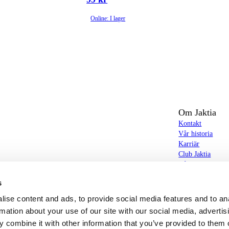
Online: I lager
Om Jaktia
Kontakt
Vår historia
Karriär
Club Jaktia
t totalt 160-tal butiker i Norge, Sverige och i
Våra butiker
Våra varumärken
s
Notiser
butiker hittar du allt från jakt- och fiskeutrustning,
Jaktia Brand Gui
ise content and ads, to provide social media features and to an
g – och allt annat som bidrar till bästa tänkbara jakt-,
rmation about your use of our site with our social media, advertis
 combine it with other information that you’ve provided to them o