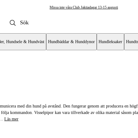
Missa inte våra Club Jaktiadagar 13-15 augusti
er, Hundsele & Hundväst
Hundbäddar & Hunddynor
Hundleksaker
Hundtr
sselpipa
ommunicera med din hund på avstånd. Den fungerar genom att producera en högf
h följa kommandon. Visselpipor kan vara tillverkade av olika material såsom plas
...
Läs mer