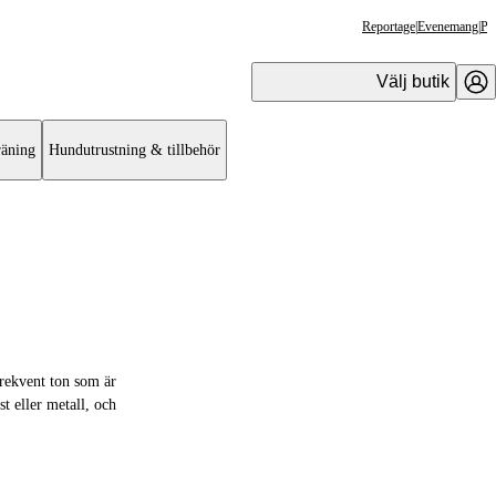
Reportage
|
Evenemang
|
Pr
Välj butik
äning
Hundutrustning & tillbehör
rekvent ton som är
t eller metall, och