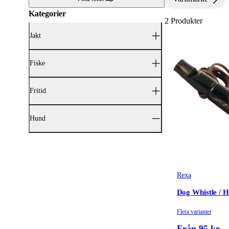
Kategorier
2
Produkter
Jakt
Fiske
Fritid
Hund
Hundfoder & Hundgodis
(141)
Hundkoppel & Hundhalsband
(43)
Hundkläder, Hundsele & Hundväst
(31)
Hundbäddar & Hunddynor
(4)
Rexa
Hundleksaker
(3)
Hundträning
(11)
Dog Whistle / 
Hundutrustning & tillbehör
(11)
Visselpipa
(2)
Flera varianter
Träningstillbehör
(1)
Från 95 kr