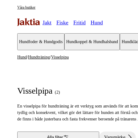
Våra butiker
Jakt
Fiske
Fritid
Hund
Hundfoder & Hundgodis
Hundkoppel & Hundhalsband
Hundkläd
Hund
/
Hundträning
/
Visselpipa
Hundträning
Se alla
Se alla Vi
Visselpipa
Visselpipa
(
2
)
Träningstillbehör
En visselpipa för hundträning är ett verktyg som används för att k
Konditionsträning
tydlig och konsekvent, vilket gör det lättare för hunden att förstå oc
de finns i både justerbara och fasta frekvenser beroende på tränarens
Dummies- & Apportbockar
Varumärke
Alla filter