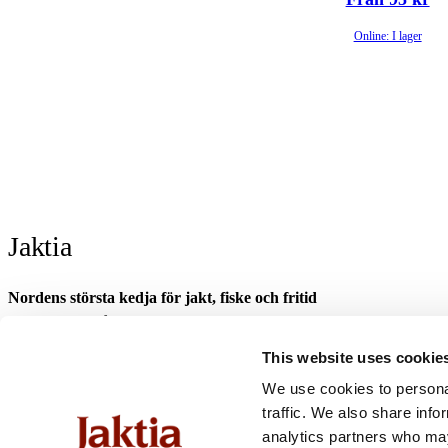
Konditionsträning
(4)
Online: I lager
Dummies- & Apportbockar
(4)
Jaktia
Nordens största kedja för jakt, fiske och fritid
Jaktia, som ingår i Burdock Outdoor Group, är en franchisekedja med et
Danmark.
This website uses cookie
Sortimentet består av utvalda produkter från ledande varumärken. I våra 
We use cookies to personal
optik och teknikprylar till hundprodukter, kläder, skor och matutrustnin
traffic. We also share info
fiske- och naturupplevelser tillsammans med familj och vänner.
analytics partners who may
Jaktia är fullvärdiga medlemmar i Svenska Franchise Föreningen.