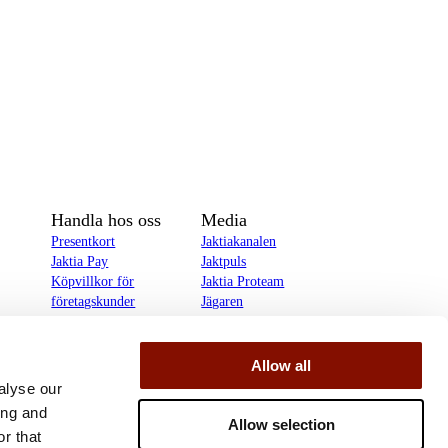
Handla hos oss
Media
Presentkort
Jaktiakanalen
Jaktia Pay
Jaktpuls
Köpvillkor för
Jaktia Proteam
företagskunder
Jägaren
Köpvillkor för
Reportage
privatkunder
Allow all
delines
alyse our
ing and
Allow selection
r that