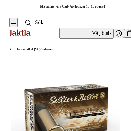
Missa inte våra Club Jaktiadagar 13-15 augusti
Välj butik
Halvmantlad (SP)
/
Subsonic
Ammunition
Se alla
Se alla
Kulgevärsammunition
Kulgevärsammunition
Hålspets (HP)
Hagelammunition
Halvmantlad (SP)
Pistolammunition &
Revolverammunition
Helmantlad (FMJ)
Övrig ammunition
Luftgevärsammunition