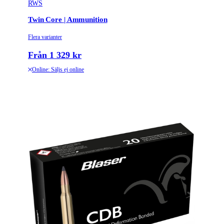
RWS
Twin Core | Ammunition
Flera varianter
Från 1 329 kr
Online: Säljs ej online