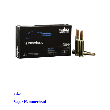
Kultyp
HP
Kulvikt (gram/grain)
40 grain
Antal per förpackning
50
Kaliber
.22 (5,6x15R)
Ursprungsland
CZ
Tillverkarens artikelnummer
254005
Leverantörens artikelnummer
254005
Leverantörens kaliber
22 LR
Sako
Tullstatsnummer
9306309000
Super Hammerhead
Variant
HP 22 LR