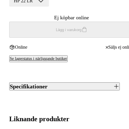
HP 22 LR
Ej köpbar online
Lägg i varukorg
Online
Säljs ej onl
Se lagerstatus i närliggande butiker
Specifikationer
Artikelnummer
J0028365
Streckkod EAN / UPCA
8590690355253
Liknande produkter
Varumärke
Sellier & Bellot