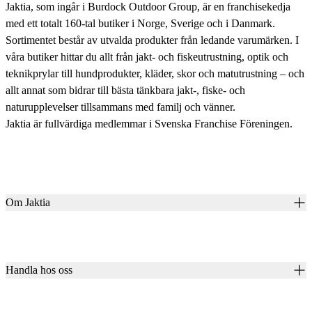
Jaktia, som ingår i Burdock Outdoor Group, är en franchisekedja
med ett totalt 160-tal butiker i Norge, Sverige och i Danmark.
Sortimentet består av utvalda produkter från ledande varumärken. I
våra butiker hittar du allt från jakt- och fiskeutrustning, optik och
teknikprylar till hundprodukter, kläder, skor och matutrustning – och
allt annat som bidrar till bästa tänkbara jakt-, fiske- och
naturupplevelser tillsammans med familj och vänner.
Jaktia är fullvärdiga medlemmar i Svenska Franchise Föreningen.
Om Jaktia
Kontakt
Vår historia
Karriär
Handla hos oss
Club Jaktia
Våra butiker
Presentkort
Våra varumärken