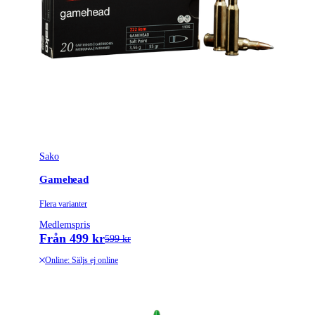
Sako
Gamehead
Flera varianter
Medlemspris
Från 499 kr
599 kr
Online: Säljs ej online