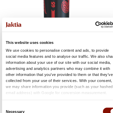
This website uses cookies
Sellier & Bellot
We use cookies to personalise content and ads, to provide
social media features and to analyse our traffic. We also sha
Red and Black
information about your use of our site with our social media,
Flera varianter
advertising and analytics partners who may combine it with
other information that you’ve provided to them or that they’ve
Från 133 kr
collected from your use of their services. With your consent,
Online: I lager
we may share information you provide (such as your hashed
email address) with Google for conversion measurement.
Consent
Necessary
Selection