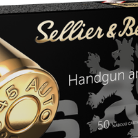
265010
40
9306309000
FMJ