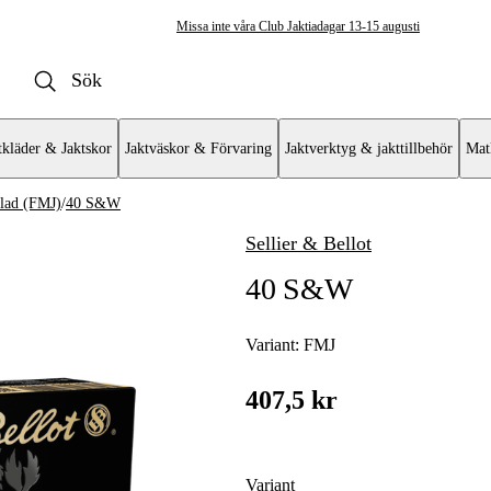
Missa inte våra Club Jaktiadagar 13-15 augusti
tkläder & Jaktskor
Jaktväskor & Förvaring
Jaktverktyg & jakttillbehör
Mat
lad (FMJ)
/
40 S&W
Sellier & Bellot
istolammunition & Revolverammunition
40 S&W
(HP)
d (FMJ)
Variant:
FMJ
ad (SP)
407,5 kr
Variant