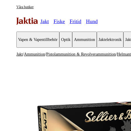
Våra butiker
Jakt
Fiske
Fritid
Hund
Vapen & Vapentillbehör
Optik
Ammunition
Jaktelektronik
Jak
Jakt
/
Ammunition
/
Pistolammunition & Revolverammunition
/
Helmant
Ammunition
Se alla
Se alla P
Kulgevärsammunition
Hålspets 
Hagelammunition
Helmantla
Pistolammunition & Revolverammunition
Halvmantl
Övrig ammunition
Luftgevärsammunition