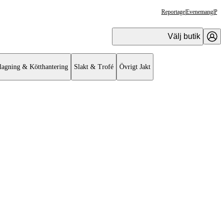
Reportage
|
Evenemang
|
Pr
Välj butik
lagning & Kötthantering
Slakt & Trofé
Övrigt Jakt