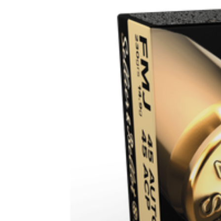
Leverantörens artikelnummer
Leverantörens kaliber
Tullstatsnummer
Variant