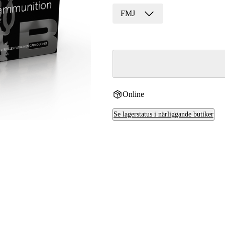
FMJ
Online
Se lagerstatus i närliggande butiker