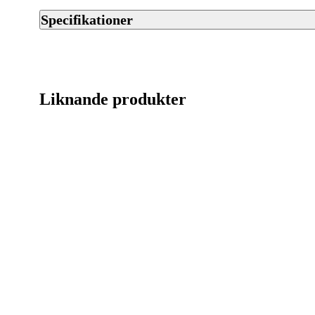
Specifikationer
Artikelnummer
Streckkod EAN / UPCA
Liknande produkter
Varumärke
Kultyp
Kulvikt (gram/grain)
Antal per förpackning
Kaliber
Ursprungsland
Tillverkarens artikelnummer