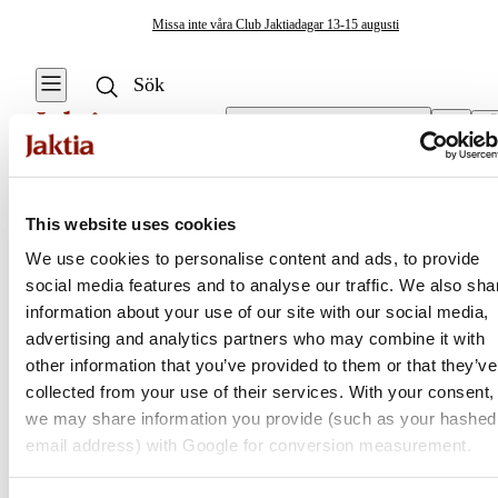
Missa inte våra Club Jaktiadagar 13-15 augusti
Välj butik
Accessoarer
/
Nyckelringar
Jaktkläder & Jaktskor
This website uses cookies
Se alla
Se alla
We use cookies to personalise content and ads, to provide
Accessoarer
Jackor
social media features and to analyse our traffic. We also sha
Jaktia
Balaclava &
information about your use of our site with our social media,
Ansiktsmasker
Jaktställ
advertising and analytics partners who may combine it with
Nordens största kedja för jakt, fiske och fritid
other information that you’ve provided to them or that they’ve
Plaggvård
Byxor & Shorts
Jaktia, som ingår i Burdock Outdoor Group, är en franchisekedja
collected from your use of their services. With your consent,
med ett totalt 160-tal butiker i Norge, Sverige och i Danmark.
we may share information you provide (such as your hashed
Plånböcker &
Tröjor &
Sortimentet består av utvalda produkter från ledande varumärken. I
email address) with Google for conversion measurement.
Licenshållare
Skjortor
våra butiker hittar du allt från jakt- och fiskeutrustning, optik och
teknikprylar till hundprodukter, kläder, skor och matutrustning – och
Slipsar &
Västar