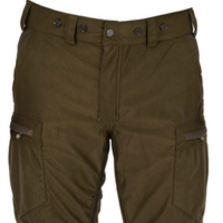
Do not tumble dry, Iron
on low temperature, Do
not dry clean,
CN
Herr
Yttertyg: 100%
Polyester, Yttertyg 2:
100% Polyamid, Foder:
100% Polyamid
1-58850241048
C48
1-58850241048
Suede Brown