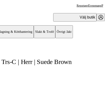
Reportage
|
Evenemang
|
Pr
Välj butik
lagning & Kötthantering
Slakt & Trofé
Övrigt Jakt
Trs-C | Herr | Suede Brown