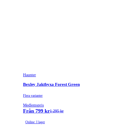
Haunter
Bexley Jaktbyxa Forest Green
Flera varianter
Medlemspris
Från 799 kr
1 295 kr
Online: I lager