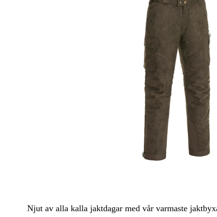
Kängor & Skor
Regnbyxo
Underkläder & Underställ
Zip-off b
Handskar & Vantar
Friluftsby
Accessoarer
Huvudbonader
Njut av alla kalla jaktdagar med vår varmaste jaktbyx