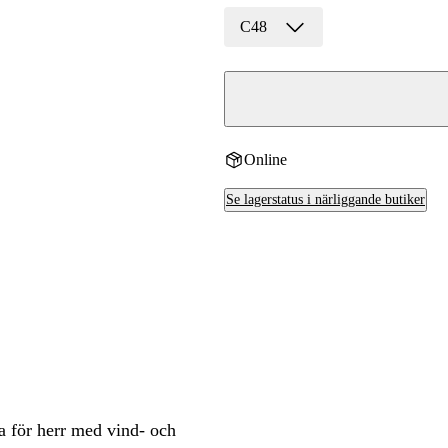
C48
r
yxor
xor
Online
Se lagerstatus i närliggande butiker
a för herr med vind- och