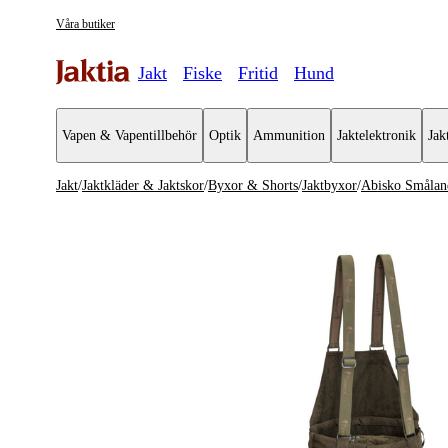
Våra butiker
Jakt
Fiske
Fritid
Hund
Vapen & Vapentillbehör
Optik
Ammunition
Jaktelektronik
Jak
Jakt
/
Jaktkläder & Jaktskor
/
Byxor & Shorts
/
Jaktbyxor
/
Abisko Smålan
Jaktkläder & Jaktskor
Se alla
Se alla B
Jackor
Jaktbyxor
Jaktställ
Vardagsby
Byxor & Shorts
Vandrings
Tröjor & Skjortor
Bibs
Västar
Shorts