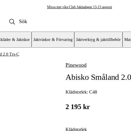
Missa inte våra Club Jaktiadagar 13-15 augusti
tkläder & Jaktskor
Jaktväskor & Förvaring
Jaktverktyg & jakttillbehör
Mat
d 2.0 Trs-C
Pinewood
yxor & Shorts
Abisko Småland 2.0 
xor
Klädstorlek:
C48
byxor
2 195 kr
Klädstorlek