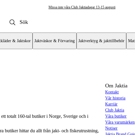
Missa inte våra Club Jaktiadagar 13-15 augusti
tkläder & Jaktskor
Jaktväskor & Förvaring
Jaktverktyg & jakttillbehör
Mat
andskar & Vantar
dskar
Om Jaktia
Kontakt
dskar
Vår historia
Karriär
dskar
Club Jaktia
t totalt 160-tal butiker i Norge, Sverige och i
Våra butiker
 handskar
Våra varumärken
Notiser
butiker hittar du allt från jakt- och fiskeutrustning,
Jaktia Brand Gui