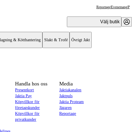
Reportage
|
Evenemang
|
Pr
Välj butik
lagning & Kötthantering
Slakt & Trofé
Övrigt Jakt
Handla hos oss
Media
Presentkort
Jaktiakanalen
Jaktia Pay
Jaktpuls
Köpvillkor för
Jaktia Proteam
företagskunder
Jägaren
Köpvillkor för
Reportage
privatkunder
delines