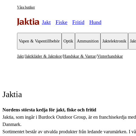
Våra butiker
Jakt
Fiske
Fritid
Hund
Vapen & Vapentillbehör
Optik
Ammunition
Jaktelektronik
Jak
Jakt
/
Jaktkläder & Jaktskor
/
Handskar & Vantar
/
Vinterhandskar
Jaktkläder & Jaktskor
Se alla
Se alla H
Jackor
Skyttehan
Jaktia
Jaktställ
Arbetshan
Byxor & Shorts
Värmehan
Nordens största kedja för jakt, fiske och fritid
Jaktia, som ingår i Burdock Outdoor Group, är en franchisekedja med et
Tröjor & Skjortor
Vattentäta
Danmark.
Sortimentet består av utvalda produkter från ledande varumärken. I våra 
Västar