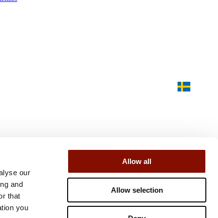
Allow all
alyse our
ing and
Allow selection
r that
ation you