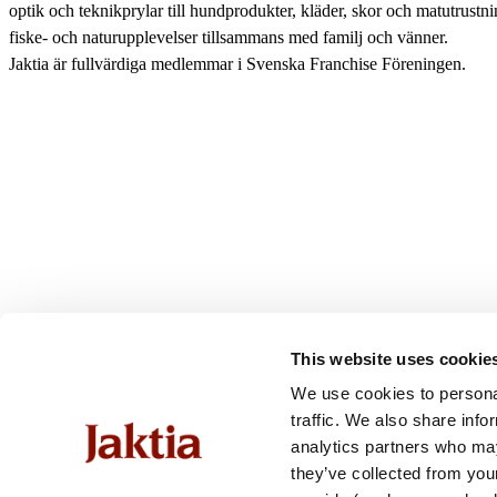
optik och teknikprylar till hundprodukter, kläder, skor och matutrustnin
fiske- och naturupplevelser tillsammans med familj och vänner.
Kängor & Skor
Jaktia är fullvärdiga medlemmar i Svenska Franchise Föreningen.
Underkläder & Underställ
Handskar & Vantar
Accessoarer
Huvudbonader
This website uses cookie
We use cookies to personal
traffic. We also share info
analytics partners who may
they’ve collected from you