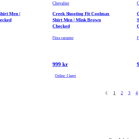
Chevalier
C
hirt Men |
Creek Shooting Fit Coolmax
C
ecked
Shirt Men | Mink Brown
S
Checked
Flera varianter
F
999 kr
Online: I lager
1
2
3
4