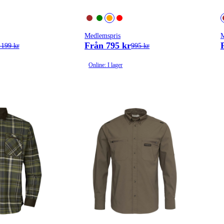
Medlemspris
M
Från 795 kr
 199 kr
995 kr
Online: I lager