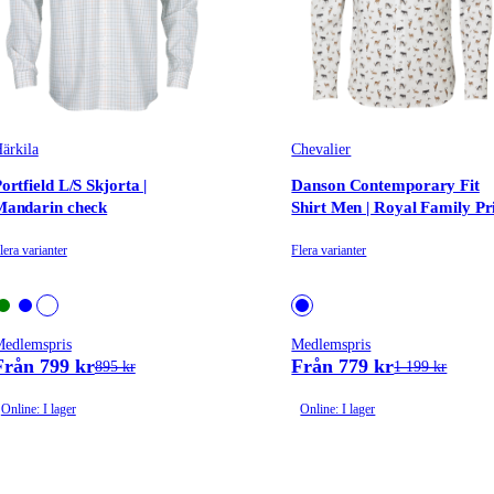
ärkila
Chevalier
ortfield L/S Skjorta |
Danson Contemporary Fit
Mandarin check
Shirt Men | Royal Family Pr
lera varianter
Flera varianter
edlemspris
Medlemspris
Från 799 kr
Från 779 kr
895 kr
1 199 kr
Online: I lager
Online: I lager