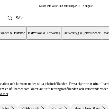
Missa inte våra Club Jaktiadagar 13-15 augusti
tkläder & Jaktskor
Jaktväskor & Förvaring
Jaktverktyg & jakttillbehör
Mat
öjor & Skjortor
alitet och komfort under olika jaktförhållanden. Dessa skjortor är ofta tillverk
 dem en hållbarhet som klarar av tuffa terrängförhållanden och varierande väder.
äs mer
Färg
Klädstorlek
Fodrad
Herr, Dam, Barn