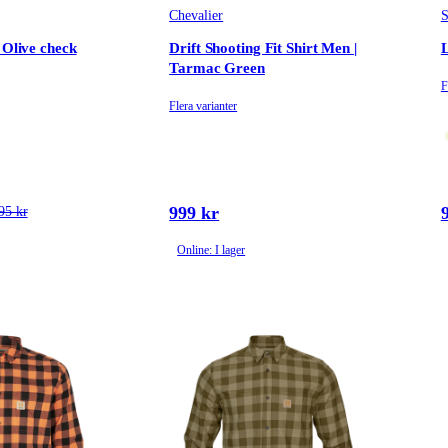
Chevalier
 Olive check
Drift Shooting Fit Shirt Men |
L
Tarmac Green
F
Flera varianter
999 kr
95 kr
Online: I lager