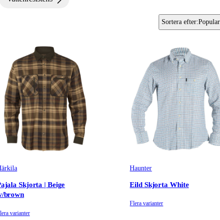
Sortera efter
:
Popular
ärkila
Haunter
ajala Skjorta | Beige
Eild Skjorta White
w/brown
Flera varianter
lera varianter