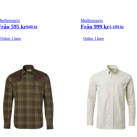
edlemspris
Medlemspris
Från 595 kr
Från 999 kr
649 kr
1 199 kr
Online: I lager
Online: I lager