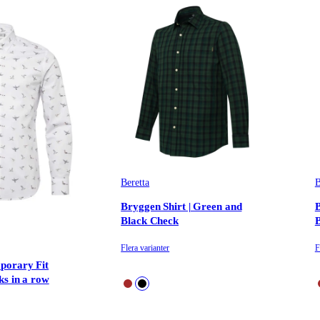
Beretta
B
Bryggen Shirt | Green and
B
Black Check
Flera varianter
F
porary Fit
ks in a row