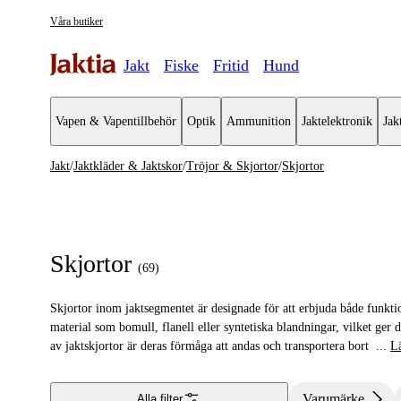
Våra butiker
Jakt
Fiske
Fritid
Hund
Vapen & Vapentillbehör
Optik
Ammunition
Jaktelektronik
Jak
Jakt
/
Jaktkläder & Jaktskor
/
Tröjor & Skjortor
/
Skjortor
Jaktkläder & Jaktskor
Se alla
Se alla Tr
Jackor
Tröjor
Skjortor
(
69
)
Jaktställ
Skjortor
Skjortor inom jaktsegmentet är designade för att erbjuda både funktion
Byxor & Shorts
T-shirts
material som bomull, flanell eller syntetiska blandningar, vilket ger
av jaktskjortor är deras förmåga att andas och transportera bort
...
L
Tröjor & Skjortor
Västar
Varumärke
Alla filter