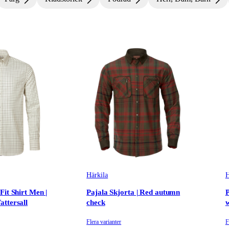
Härkila
H
Fit Shirt Men |
Pajala Skjorta | Red autumn
P
ttersall
check
Flera varianter
F