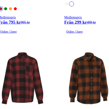
edlemspris
Medlemspris
Från 795 kr
Från 299 kr
995 kr
499 kr
Online: I lager
Online: I lager