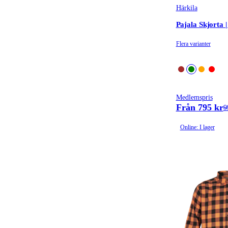
Härkila
Pajala Skjorta |
Flera varianter
Medlemspris
Från 795 kr
9
Online: I lager