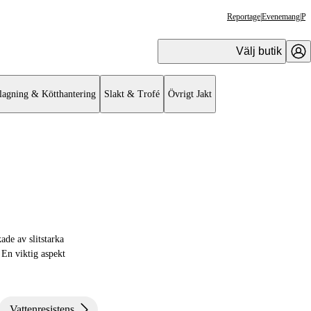
Reportage
|
Evenemang
|
Pr
Välj butik
lagning & Kötthantering
Slakt & Trofé
Övrigt Jakt
ade av slitstarka
 En viktig aspekt
Vattenresistens