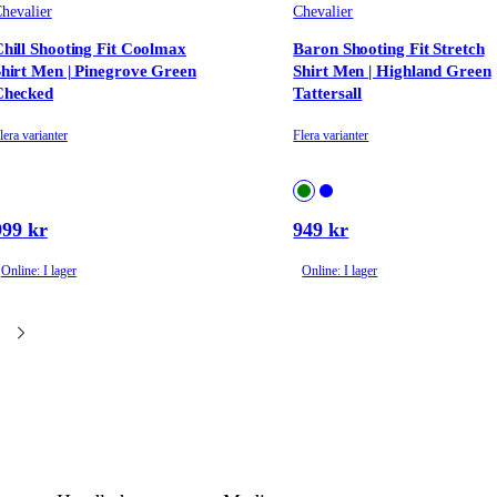
hevalier
Chevalier
hill Shooting Fit Coolmax
Baron Shooting Fit Stretch
hirt Men | Pinegrove Green
Shirt Men | Highland Green
Checked
Tattersall
lera varianter
Flera varianter
999 kr
949 kr
Online: I lager
Online: I lager