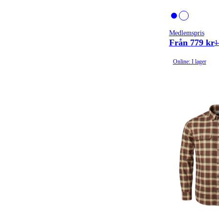
Medlemspris
Från 779 kr
1
Online: I lager