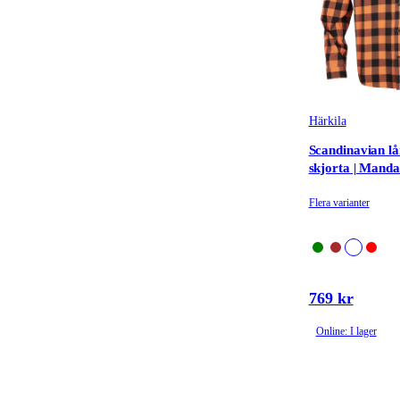
Härkila
Scandinavian l
skjorta | Manda
Flera varianter
769 kr
Online: I lager