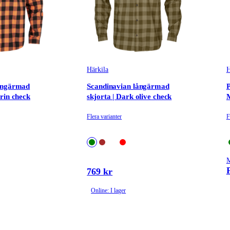
Härkila
H
ångärmad
Scandinavian långärmad
P
rin check
skjorta | Dark olive check
Flera varianter
F
M
769 kr
Online: I lager