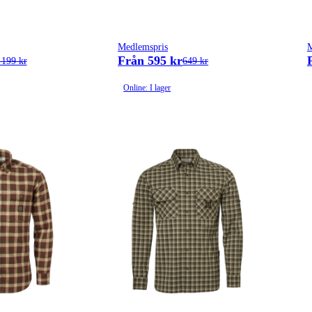
Medlemspris
M
Från 595 kr
 199 kr
649 kr
Online: I lager