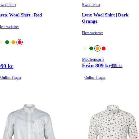
Swedteam
Swedteam
ynx Wool Shirt | Red
Lynx Wool Shirt | Dark
Orange
lera varianter
Flera varianter
Medlemspris
Från 809 kr
999 kr
999 kr
Online: I lager
Online: I lager