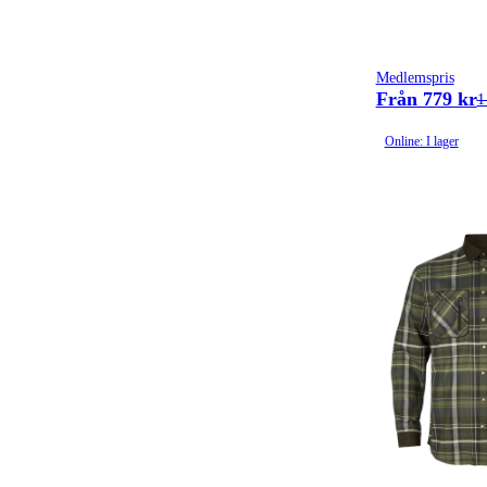
Huvudbonader
(123)
Långarmade skjortor
(46)
Medlemspris
Från 779 kr
1
Online: I lager