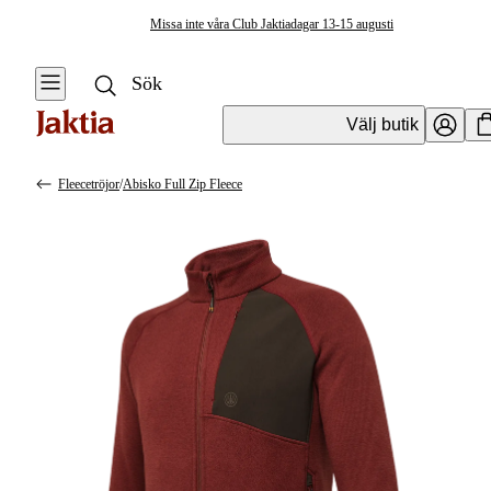
Missa inte våra Club Jaktiadagar 13-15 augusti
Välj butik
Fleecetröjor
/
Abisko Full Zip Fleece
Jaktkläder & Jaktskor
Se alla
Se alla Tröjor
& Skjortor
Jackor
Tröjor
Jaktställ
Skjortor
Byxor & Shorts
T-shirts
Tröjor &
Skjortor
Västar