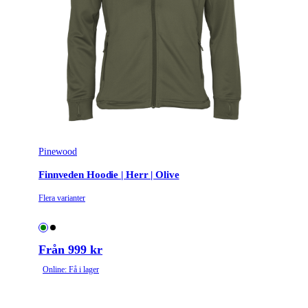
Tillverkarens artikelnummer
P3631T231308E4S
Klädstorlek
S
Leverantörens artikelnummer
P3631T231308E4S
Färgnamn
Madder Brown
Tullstatsnummer
61103091
Pinewood
Finnveden Hoodie | Herr | Olive
Flera varianter
Från 999 kr
Online: Få i lager