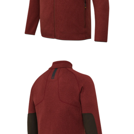
Kängor & Skor
Underkläder &
Underställ
Handskar &
Vantar
Accessoarer
Huvudbonader