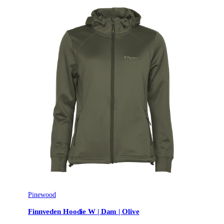
Pinewood
Finnveden Hoodie W | Dam | Olive