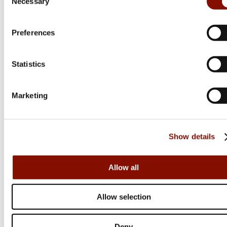
Necessary
Selection
HP Logo Full Zip | Brown Bark
Flera varianter
Preferences
829 kr
Statistics
Online: I lager
Marketing
Show details
Allow all
Allow selection
Deny