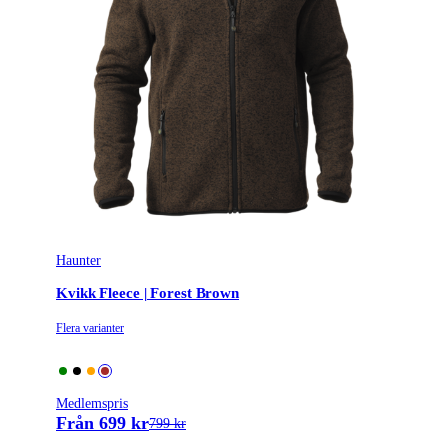
Haunter
Kvikk Fleece | Forest Brown
Flera varianter
Medlemspris
Från 699 kr
799 kr