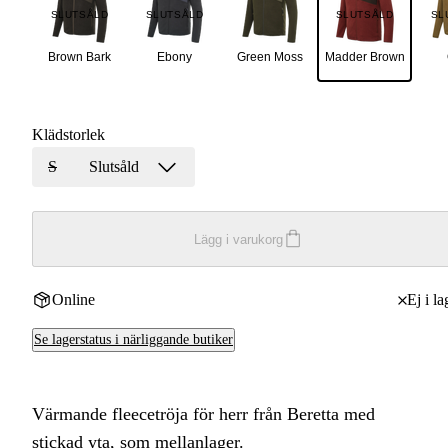
SLUTSÅLD
SLUTSÅLD
SLUTSÅLD
SL
Brown Bark
Ebony
Green Moss
Madder Brown
Klädstorlek
S
Slutsåld
Lägg i varukorg
Online
Ej i la
Se lagerstatus i närliggande butiker
Värmande fleecetröja för herr från Beretta med
stickad yta, som mellanlager.