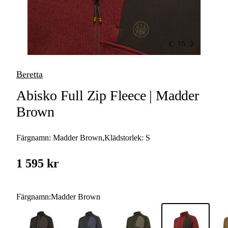
1
/
5
Beretta
Abisko Full Zip Fleece | Madder
Brown
Färgnamn:
Madder Brown
,
Klädstorlek:
S
1 595 kr
Färgnamn
:
Madder Brown