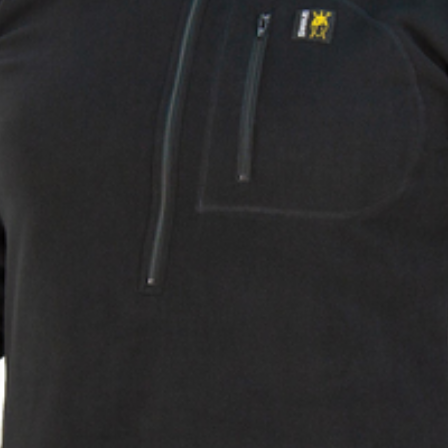
Orange
61103091