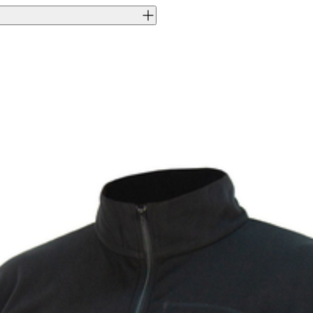
J0002780
8051832552979
Beretta
CN
Herr
88% Polyester, 12%
Elastane
P3561T21990024S
S
P3561T21990024S