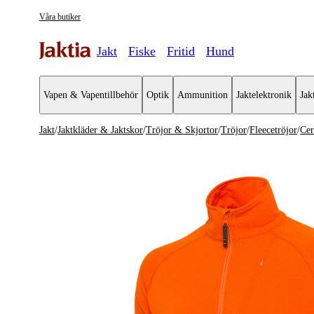
Våra butiker
Jakt
Fiske
Fritid
Hund
Vapen & Vapentillbehör
Optik
Ammunition
Jaktelektronik
Jak
Jakt
/
Jaktkläder & Jaktskor
/
Tröjor & Skjortor
/
Tröjor
/
Fleecetröjor
/
Cer
Jaktkläder & Jaktskor
Se alla
Se alla Tr
Jackor
Tröjor
Jaktställ
Skjortor
Byxor & Shorts
T-shirts
Tröjor & Skjortor
Västar