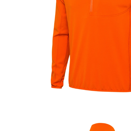
Kängor & Skor
Underkläder & Underställ
Handskar & Vantar
Accessoarer
Huvudbonader