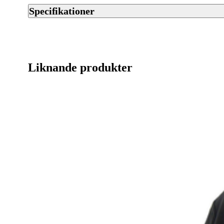
Specifikationer
Artikelnummer
Streckkod EAN / UPCA
Liknande produkter
Varumärke
Ursprungsland
Herr, Dam, Barn
Huvudmaterial
Tillverkarens artikelnummer
Klädstorlek
Leverantörens artikelnummer