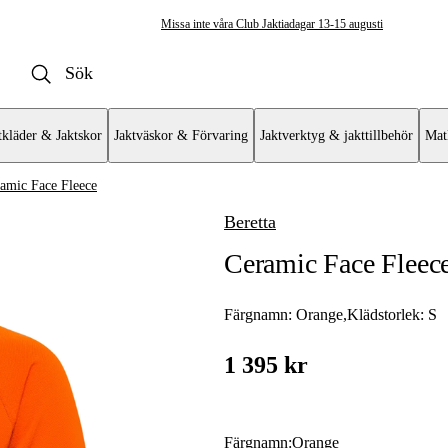
Missa inte våra Club Jaktiadagar 13-15 augusti
tkläder & Jaktskor
Jaktväskor & Förvaring
Jaktverktyg & jakttillbehör
Mat
amic Face Fleece
Beretta
öjor & Skjortor
Ceramic Face Fleece
Färgnamn:
Orange
,
Klädstorlek:
S
1 395 kr
Färgnamn
:
Orange