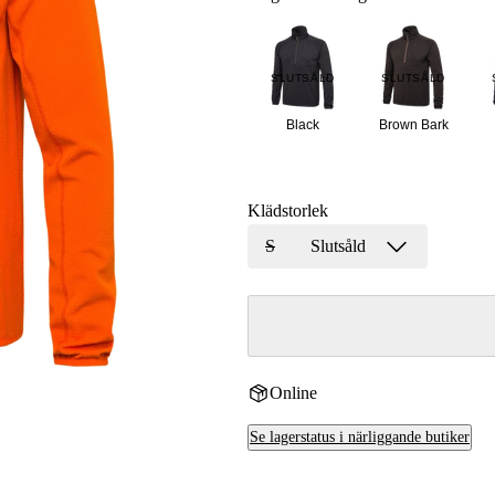
SLUTSÅLD
SLUTSÅLD
Black
Brown Bark
Klädstorlek
S
Slutsåld
Online
Se lagerstatus i närliggande butiker