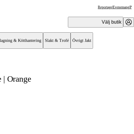
Reportage
|
Evenemang
|
Pr
Välj butik
lagning & Kötthantering
Slakt & Trofé
Övrigt Jakt
 | Orange