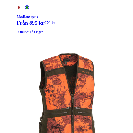
Medlemspris
Från 895 kr
979 kr
Online: Få i lager