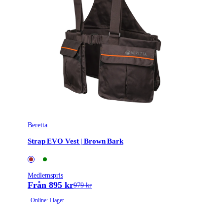
Beretta
Strap EVO Vest | Brown Bark
Medlemspris
Från 895 kr
979 kr
Online: I lager