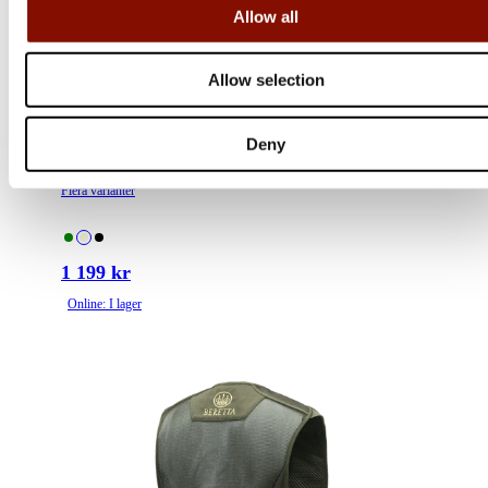
Allow all
Allow selection
Pinewood
Deny
Tiveden Vest | Herr | L.Khaki
Flera varianter
1 199 kr
Online: I lager