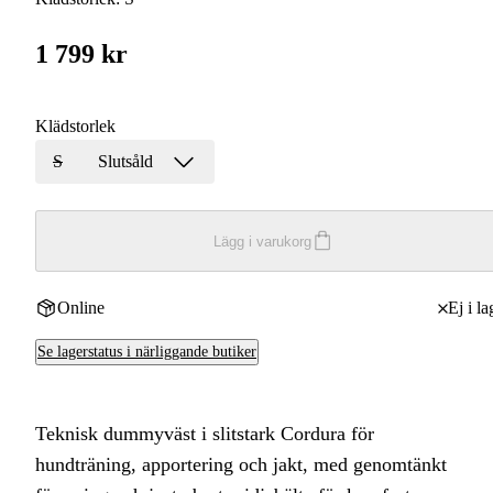
1 799 kr
Klädstorlek
S
Slutsåld
Lägg i varukorg
Online
Ej i la
Se lagerstatus i närliggande butiker
Teknisk dummyväst i slitstark Cordura för
hundträning, apportering och jakt, med genomtänkt