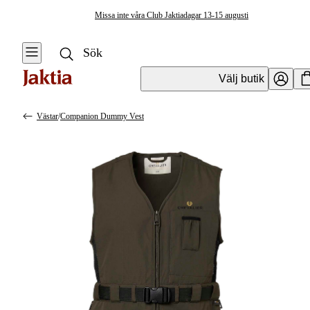
Missa inte våra Club Jaktiadagar 13-15 augusti
Välj butik
Västar
/
Companion Dummy Vest
Jaktkläder & Jaktskor
Se alla
Se alla Västar
Jackor
Fleecesvästar
Jaktställ
Skyttevästar
Byxor & Shorts
Hundförarvästar
Tröjor &
Värmevästar
Skjortor
Fodrad väst &
Västar
Dunväst