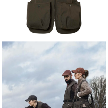
Kängor & Skor
Underkläder &
Underställ
Handskar &
Vantar
Accessoarer
Huvudbonader