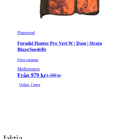
Pinewood
Furudal Hunter Pro Vest W | Dam | Strata
Blaze/SuedeBr
Flera varianter
Medlemspris
Från 979 kr
1 399 kr
Online: I lager
Jaktia