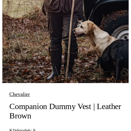
1
/
10
Chevalier
Companion Dummy Vest | Leather
Brown
Klädstorlek:
S