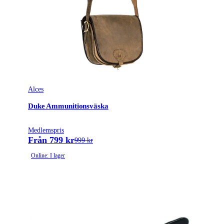
Alces
Duke Ammunitionsväska
Medlemspris
Från 799 kr
999 kr
Online: I lager