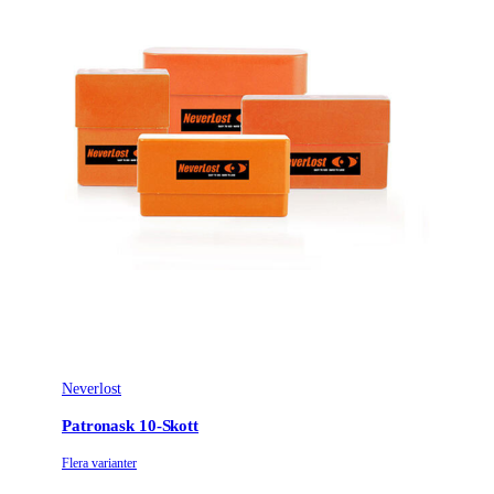
Tillverkarens artikelnummer
861358
Leverantörens artikelnummer
861358
Tullstatsnummer
169990
Holder Shotgun,
Variant
Buttstock
Neverlost
Patronask 10-Skott
Flera varianter