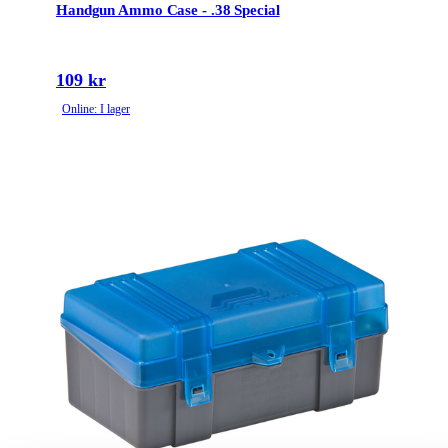
Handgun Ammo Case - .38 Special
109 kr
Online: I lager