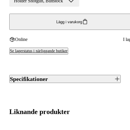
Holder Shotgun, Buttstock
Lägg i varukorg
Online
I la
Se lagerstatus i närliggande butiker
Specifikationer
Artikelnummer
J0045732
Streckkod EAN / UPCA
7340088504506
Liknande produkter
Varumärke
GreyOak