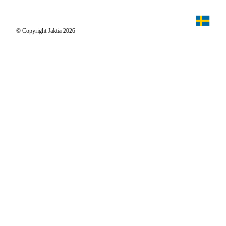
Jaktpuls
Jaktia Proteam
Jägaren
© Copyright Jaktia 2026
Reportage