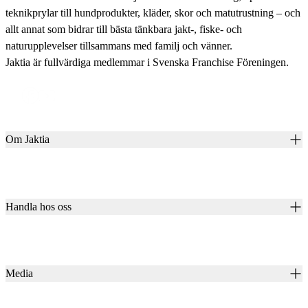
teknikprylar till hundprodukter, kläder, skor och matutrustning – och
allt annat som bidrar till bästa tänkbara jakt-, fiske- och
naturupplevelser tillsammans med familj och vänner.
Jaktia är fullvärdiga medlemmar i Svenska Franchise Föreningen.
Om Jaktia
Kontakt
Vår historia
Karriär
Handla hos oss
Club Jaktia
Våra butiker
Presentkort
Våra varumärken
Jaktia Pay
Notiser
Köpvillkor för företagskunder
Jaktia Brand Guidelines
Media
Köpvillkor för privatkunder
Jaktiakanalen