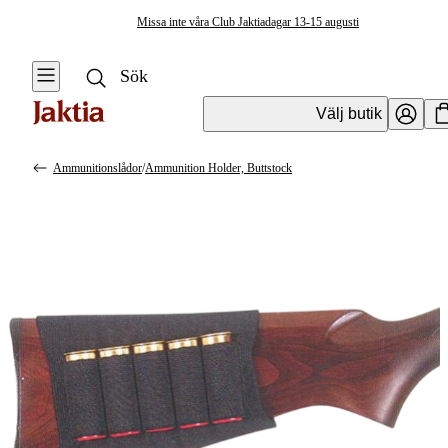
Missa inte våra Club Jaktiadagar 13-15 augusti
Välj butik
Ammunitionslådor
/
Ammunition Holder, Buttstock
Jaktväskor & Förvaring
Se alla
Se alla
Förvaringslådor
Resväskor &
& Packboxar
Duffelbags
Utrustningslådor &
Skyddslådor
Ryggsäckar
Ammunitionslådor
Förvaringslådor &
Packboxar
Vapenskåp