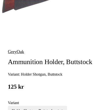
Vapenfodral &
Vapenkoffert
Kylväskor &
Kylboxar
Övrig Förvaring &
Väskor
GreyOak
Käng- & Stövelväskor
Ammunition Holder, Buttstock
Variant:
Holder Shotgun, Buttstock
125 kr
Variant