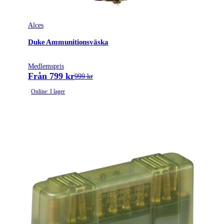
Alces
Duke Ammunitionsväska
Medlemspris
Från 799 kr
999 kr
Online: I lager