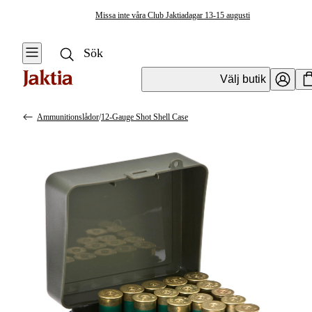
Missa inte våra Club Jaktiadagar 13-15 augusti
Välj butik
Ammunitionslådor
/
12-Gauge Shot Shell Case
Jaktväskor & Förvaring
Se alla
Se alla
Förvaringslådor
Resväskor &
& Packboxar
Duffelbags
Utrustningslådor &
Skyddslådor
Ryggsäckar
Ammunitionslådor
Förvaringslådor &
Packboxar
Vapenskåp