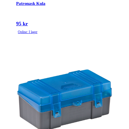
Patronask Kula
95 kr
Online: I lager