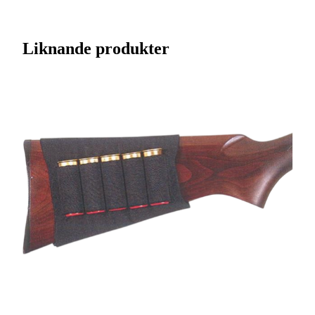
Artikelnummer
J0103787
Streckkod EAN / UPCA
024099012171
Liknande produkter
Varumärke
Plano
Ursprungsland
CN
Mått (LxBxH)
14x13.3x8.6cm
Tillverkarens artikelnummer
PMC121701
Minimum order kvantitet
6
Leverantörens artikelnummer
PMC121701
Färgnamn
O.D. Green/Black
Tullstatsnummer
4202990090
O.D. Green/Black |