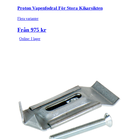
Proton Vapenfodral För Stora Kikarsikten
Flera varianter
Från 975 kr
Online: I lager