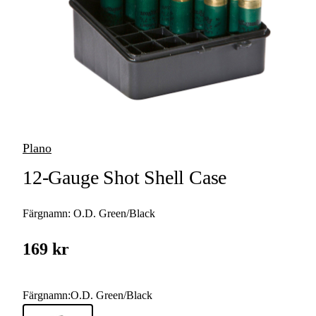
Vapenfodral &
Vapenkoffert
Kylväskor &
Kylboxar
Övrig Förvaring &
Väskor
Plano
Käng- & Stövelväskor
12-Gauge Shot Shell Case
Färgnamn:
O.D. Green/Black
169 kr
Färgnamn
:
O.D. Green/Black