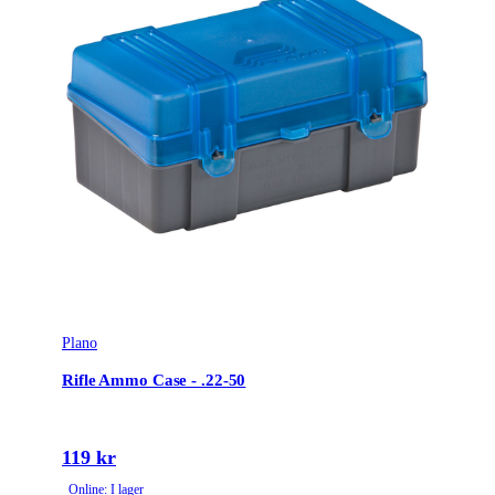
Plano
Rifle Ammo Case - .22-50
119 kr
Online: I lager