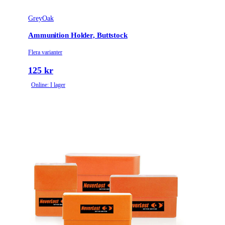
Variant
14x13.3x8.6cm
GreyOak
Ammunition Holder, Buttstock
Flera varianter
125 kr
Online: I lager