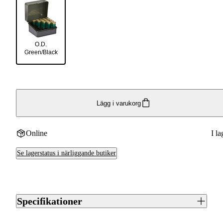
O.D.
Green/Black
Lägg i varukorg
Online
I la
Se lagerstatus i närliggande butiker
Specifikationer