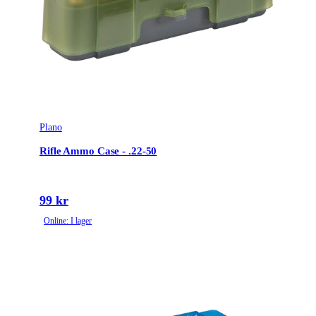
Plano
Rifle Ammo Case - .22-50
99 kr
Online: I lager