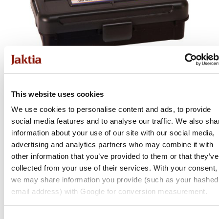
This website uses cookies
We use cookies to personalise content and ads, to provide
Frankford
social media features and to analyse our traffic. We also sha
information about your use of our site with our social media,
Arsenal Hinge-Top Ptr.Box
advertising and analytics partners who may combine it with
Flera varianter
other information that you’ve provided to them or that they’ve
Från 99 kr
collected from your use of their services. With your consent,
we may share information you provide (such as your hashed
Online: I lager
email address) with Google for conversion measurement.
Consent