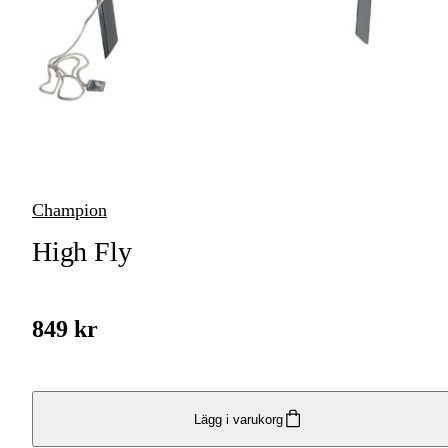
Transportkorg
Skjutmål och tavlor
Lerduvekastare &
Lerduvor
Jakttorn & Jaktstegar
Champion
Yxor
High Fly
Bulvaner
849 kr
Multiverktyg
Jaktskyltar
Övriga jaktverktyg &
Lägg i varukorg
jakttillbehör