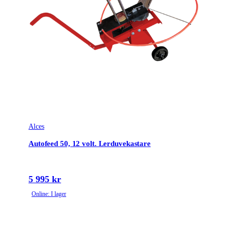
Tullstatsnummer
9506999000
Alces
Autofeed 50, 12 volt. Lerduvekastare
5 995 kr
Online: I lager