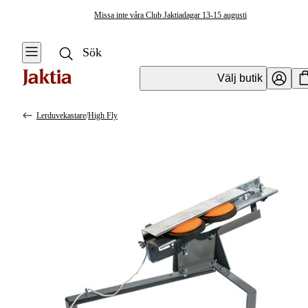
Missa inte våra Club Jaktiadagar 13-15 augusti
Välj butik
Lerduvekastare
/
High Fly
Jaktverktyg & jakttillbehör
Se alla
Se alla
Lerduvekastare
Knivar
& Lerduvor
Lerduvekastare
Åtel & Foderplats
Lerduvor
Lockpipor &
Lockmedel
Skjutstöd
Hörselskydd