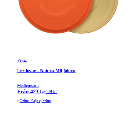
Vivaz
Lerduvor - Natura Miljöduva
Medlemspris
Från 423 kr
449 kr
Online: Säljs ej online