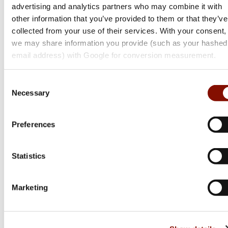
advertising and analytics partners who may combine it with
other information that you’ve provided to them or that they’ve
collected from your use of their services. With your consent,
we may share information you provide (such as your hashed
email address) with Google for conversion measurement.
Champion
Workhorse Electronic Trap Lerduvekastare
Consent
Necessary
Selection
5 995 kr
Preferences
Online: Säljs ej online
Statistics
Marketing