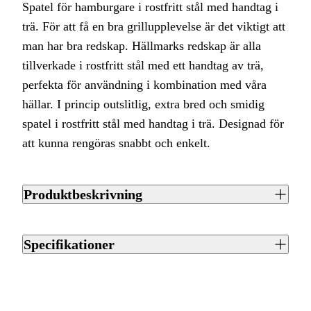
Spatel för hamburgare i rostfritt stål med handtag i
trä. För att få en bra grillupplevelse är det viktigt att
man har bra redskap. Hällmarks redskap är alla
tillverkade i rostfritt stål med ett handtag av trä,
perfekta för användning i kombination med våra
hällar. I princip outslitlig, extra bred och smidig
spatel i rostfritt stål med handtag i trä. Designad för
att kunna rengöras snabbt och enkelt.
Produktbeskrivning
- Längd 47 cm
- Vikt 300 gram
Specifikationer
- Material: Rostfritt stål, Trä
Artikelnummer
J0015528
Streckkod EAN / UPCA
7340115488373