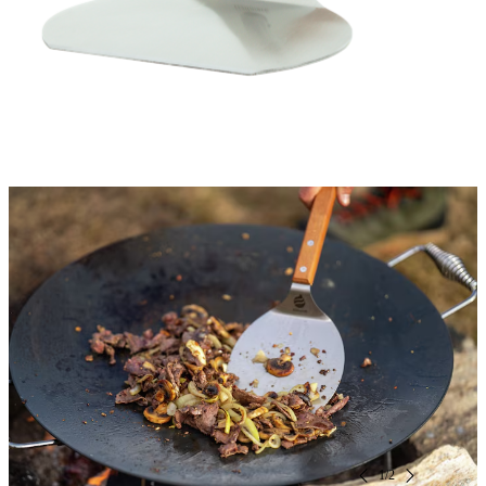
Koppar & Muggar
Bestick &
Matlagningsredskap
Övrig
matlagningsutrustning
Kaffebryggare &
Kaffepannor
Vattenflaskor &
Vattenrening
Kastruller &
Stekpannor
Tändstål & Tändare
1
/
2