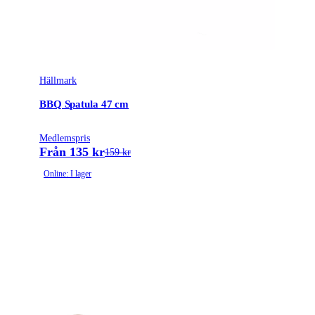
Hällmark
BBQ Spatula 47 cm
Medlemspris
Från 135 kr
159 kr
Online: I lager