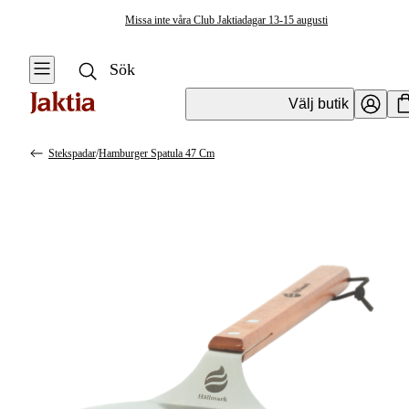
Missa inte våra Club Jaktiadagar 13-15 augusti
Välj butik
Stekspadar
/
Hamburger Spatula 47 Cm
Matlagning & Kötthantering
Se alla
Se alla Bestick &
Matlagningsredskap
Kötthantering
Knivar
Stormkök &
Friluftskök
Bestick
Termos &
Stekspadar
Termosmuggar
Grillar, Rökar &
Stekhällar