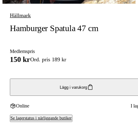
Hällmark
Hamburger Spatula 47 cm
Medlemspris
150 kr
Ord. pris 189 kr
Lägg i varukorg
Online
I la
Se lagerstatus i närliggande butiker