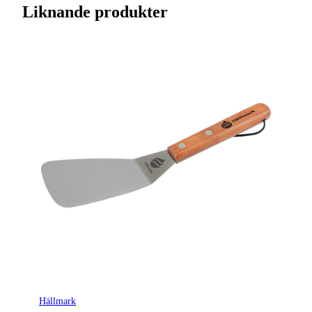
Liknande produkter
Varumärke
Hällmark
Ursprungsland
CN
Tillverkarens artikelnummer
8837
Leverantörens artikelnummer
HM8837
Tullstatsnummer
8215991900
Hällmark