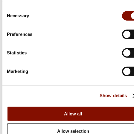
Consent
Necessary
Selection
Hällmark
BBQ Tongs 39 cm
Preferences
179 kr
Statistics
Online: I lager
Marketing
Show details
Allow all
Allow selection