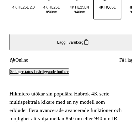
4K HE25L 2.0
4K HE25L
4K HE25LN
4K HQ35L
H
850nm
940nm
Lägg i varukorg
Online
Få i la
Se lagerstatus i närliggande butiker
Hikmicro utökar sin populära Habrok 4K serie
multispektrala kikare med en ny modell som
erbjuder flera avancerade avancerade funktioner och
möjlighet att välja mellan 850 nm eller 940 nm IR.