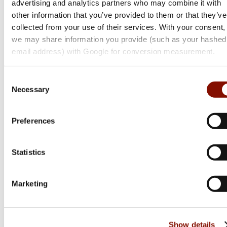
advertising and analytics partners who may combine it with
other information that you’ve provided to them or that they’ve
collected from your use of their services. With your consent,
we may share information you provide (such as your hashed
email address) with Google for conversion measurement.
Consent
Necessary
Selection
Preferences
Nocpix
LUMI | L19
Statistics
11 990 kr
Marketing
Online: I lager
Show details