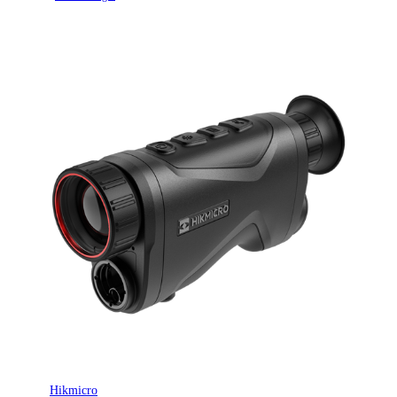
kikaren enklare att använda även när man bär glasögon.
Batteritiden har förbättrats från 6 till 8 timmar utan att vikten
har ökat. Kikaren har ett utbytbart och uppladdningsbart Li-
ion 18650-batteri men kan också drivas med extern
strömförsörjning.
Vad ingår i förpackningen - Habrok HQ35L:
- Nackrem (×1)
- Typ-.C-kabel (×1)
- Tripodadapter (×1)
- Batteri (×4)
- Utbytbar IR-illuminator (850 nm) (×1)
- Snabb startguide (QSG) (×1)
- Linjefri duk (×1)
- Linjefri duk (×1)
- Linjefri duk (×1)
- Batteriladdare (×1)
- Binokulär sele (×1)
Hikmicro