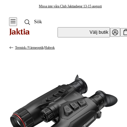
Missa inte våra Club Jaktiadagar 13-15 augusti
Välj butik
Termisk-/värmeoptik
/
Habrok
Optik
Se alla
Se alla
Handhållen
Vapenoptik
Optik
Handhållen optik
Handhållen
för dagsljus
Optik
Tillbehör
Tubkikare &
handhållen optik
tillbehör
Handhållen
mörkeroptik