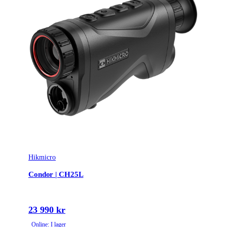
- Högkänslig termisk modul NETD < 20 mK (@25°C, F# =
1,0)
- 35 mm, F1.0 termisk lins med detekteringsområde upp till
1800 m
- 3840 × 2160 (4K) ultrahögupplöst CMOS-detektor
- 1920 × 1080 upplösning 0,49-tums OLED-skärm
- Två utbytbara IR belysningsapparater (850 nm & 940 nm)
- Integrerad 1000 m laser avståndsmätare
- Över 8 timmars kontinuerlig driftstid (utbytbart batteri,
kompatibel med extern strömförsörjning)
- Lättvikt (798 g), ergonomisk och IP67-klassad robust
konstruktion
Hikmicro
Habrok HQ35L är utformad med ergonomi och hållbarhet i
Condor | CH25L
åtanke, väger bara 798 gram och har en intuitiv knapplayout
för knapplayout för smidig användning, även med handskar
på. Den robusta IP67-klassade konstruktion garanterar
23 990 kr
tillförlitlig prestanda i tuffa utomhusförhållanden. Den nya
modellen har också nya vikbara ögonmusslor, vilket gör
Online: I lager