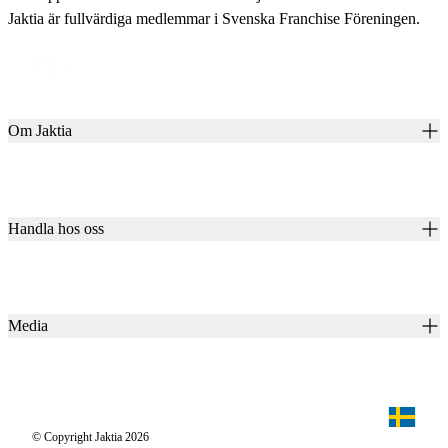
Jaktia är fullvärdiga medlemmar i Svenska Franchise Föreningen.
Om Jaktia
Kontakt
Vår historia
Karriär
Handla hos oss
Club Jaktia
Våra butiker
Presentkort
Våra varumärken
Jaktia Pay
Notiser
Köpvillkor för företagskunder
Jaktia Brand Guidelines
Media
Köpvillkor för privatkunder
Jaktiakanalen
Jaktpuls
Jaktia Proteam
Jägaren
© Copyright Jaktia 2026