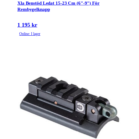
Xla Benstöd Ledat 15-23 Cm (6"-9") För
Rembygelknapp
1 195 kr
Online: I lager