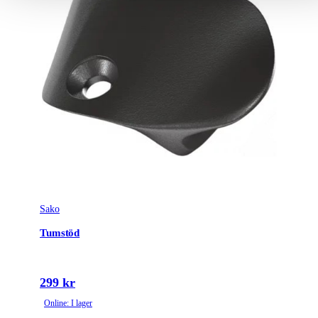
Sako
Tumstöd
299 kr
Online: I lager