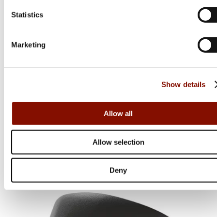
Statistics
Marketing
Caldwell
Show details
Ultimate Target Stand Hållare För Skjuttavlor
Allow all
599 kr
Allow selection
Online: Få i lager
Deny