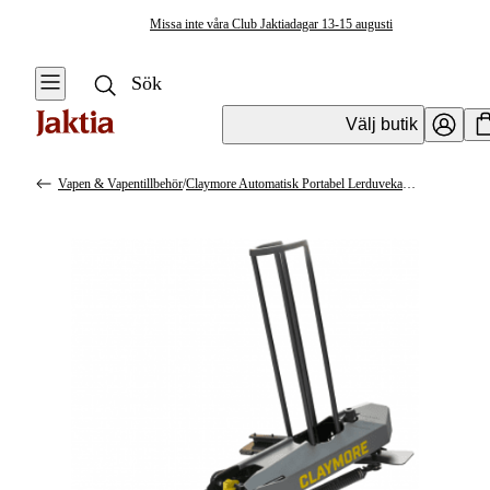
Missa inte våra Club Jaktiadagar 13-15 augusti
Välj butik
Vapen & Vapentillbehör
/
Claymore Automatisk Portabel Lerduvekastare
Vapen & Vapentillbehör
Se alla
Kulvapen
Hagelvapen
Vapenpaket
Pistol &
Revolver
Begagnade