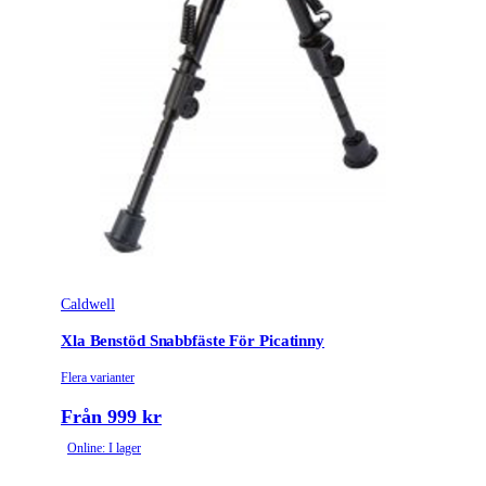
Tullstatsnummer
9305200000
Caldwell
Xla Benstöd Snabbfäste För Picatinny
Flera varianter
Från 999 kr
Online: I lager