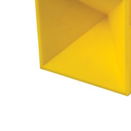
Luftvapen
Vapenvård
Pilbågar och Pilar
Vapenremmar
Stockar och kolvar
Ljuddämpare & Rekylbroms
Reservdelar & Tillbehör