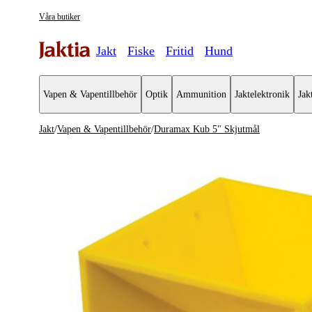
Våra butiker
Jakt
Fiske
Fritid
Hund
Vapen & Vapentillbehör
Optik
Ammunition
Jaktelektronik
Jak
Jakt
/
Vapen & Vapentillbehör
/
Duramax Kub 5" Skjutmål
Vapen & Vapentillbehör
Se alla
Kulvapen
Hagelvapen
Vapenpaket
Pistol & Revolver
Begagnade vapen