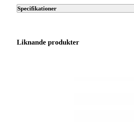
Specifikationer
Artikelnummer
Streckkod EAN / UPCA
Liknande produkter
Varumärke
Tillverkarens artikelnummer
Leverantörens artikelnummer
Tullstatsnummer