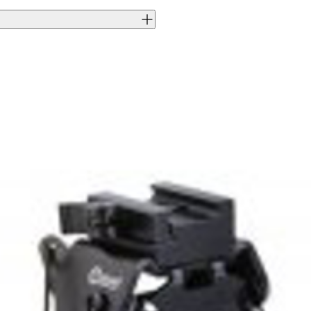
J0054409
661120975977
Caldwell
897597
CAL-897597
9305200000