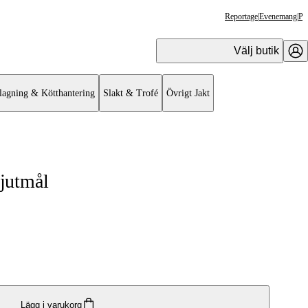
Reportage
|
Evenemang
|
Pr
Välj butik
lagning & Kötthantering
Slakt & Trofé
Övrigt Jakt
jutmål
Lägg i varukorg