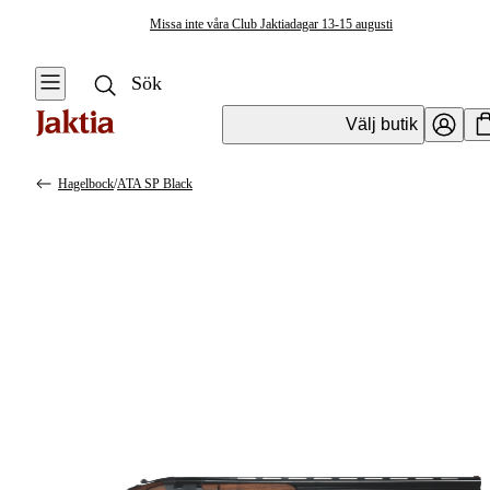
Missa inte våra Club Jaktiadagar 13-15 augusti
Välj butik
Hagelbock
/
ATA SP Black
Vapen & Vapentillbehör
Se alla
Se alla
Hagelvapen
Kulvapen
Hagelbock
Hagelvapen
Halvautomat
Vapenpaket
Pumphagel
Pistol &
Revolver
Begagnade