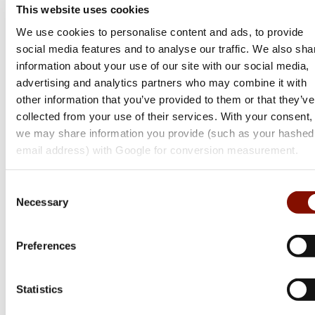
This website uses cookies
We use cookies to personalise content and ads, to provide
social media features and to analyse our traffic. We also sha
information about your use of our site with our social media,
advertising and analytics partners who may combine it with
other information that you’ve provided to them or that they’ve
collected from your use of their services. With your consent,
we may share information you provide (such as your hashed
email address) with Google for conversion measurement.
Consent
Browning
Necessary
Selection
825 Pro Sport Adjustable
Preferences
Flera varianter
72 300 kr
Statistics
Online: I lager