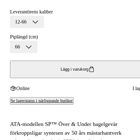
Leverantörens kaliber
12-66
Piplängd (cm)
66
Lägg i varukorg
Online
I la
Se lagerstatus i närliggande butiker
ATA-modellen SP™ Över & Under hagelgevär
förkroppsligar syntesen av 50 års mästarhantverk