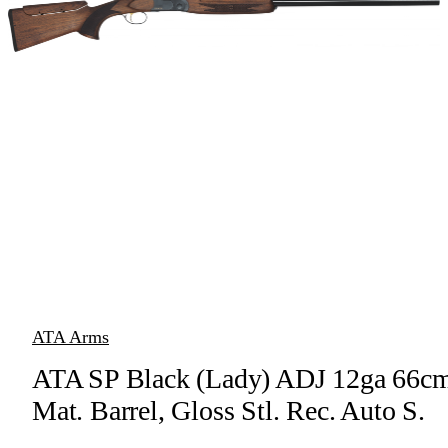
vapen
Luftvapen
Vapenvård
Pilbågar och
Pilar
Vapenremmar
Stockar och kolvar
Ljuddämpare &
Rekylbroms
ATA Arms
Reservdelar &
ATA SP Black (Lady) ADJ 12ga 66c
Tillbehör
Mat. Barrel, Gloss Stl. Rec. Auto S.