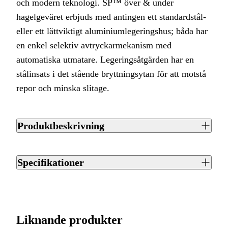
och modern teknologi. SP™ över & under
hagelgeväret erbjuds med antingen ett standardstål-
eller ett lättviktigt aluminiumlegeringshus; båda har
en enkel selektiv avtryckarmekanism med
automatiska utmatare. Legeringsåtgärden har en
stålinsats i det stående bryttningsytan för att motstå
repor och minska slitage.
Produktbeskrivning
Detta ger ett gevär som väger endast 2,8 kg, vilket gör det
både lätt att hantera och bekvämt för jägare att bära. Alla
Specifikationer
SP™-modeller är berikade med kvalitets turkiskt valnötsträ
för kolvar och förstock, vilket gör dem mycket tilltalande för
Artikelnummer
J0140929
ögat samt eftertraktade att äga till ett mycket
konkurrenskraftigt pris. Piporna är byggda och färdigställda
Varumärke
ATA Arms
Liknande produkter
till en hög standard med en mycket hållbar högglansfinish