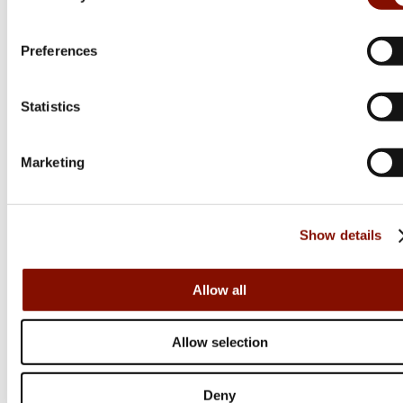
MK11 Game Side Plated
Flera varianter
Preferences
122 543 kr
Online: Få i lager
Statistics
Marketing
Scandium
Show details
J12 Black Matte 12/76
Flera varianter
Allow all
13 995 kr
Online: Få i lager
Allow selection
Deny