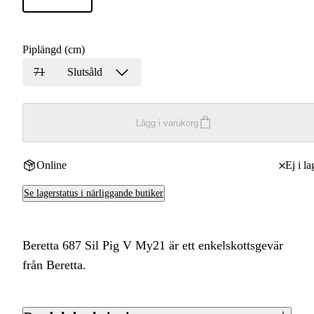
Piplängd (cm)
71
Slutsåld
Lägg i varukorg
Online
Ej i la
Se lagerstatus i närliggande butiker
Beretta 687 Sil Pig V My21 är ett enkelskottsgevär
från Beretta.