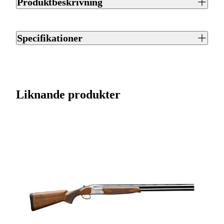
Produktbeskrivning
Beretta 687 Sil Pig V My21 är ett enkelskottsgevär från
Beretta. Piplängd 76 cm.
Specifikationer
Artikelnummer
J0141374
Varumärke
Beretta
Liknande produkter
Kaliber
12/76
Ursprungsland
IT
Licenspliktigt
Ja
Tillverkarens artikelnummer
A3WA6PB92AA341
687 SIL PIG V
Modell
MY21