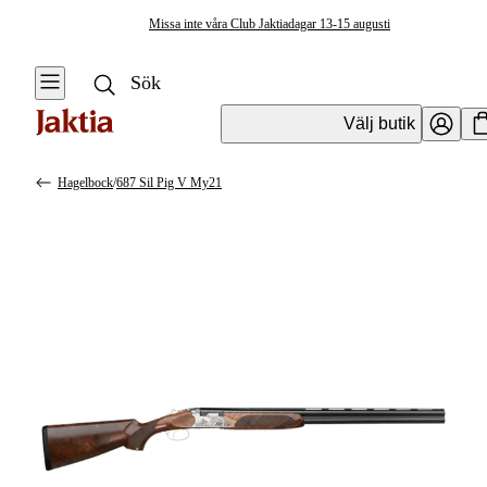
Missa inte våra Club Jaktiadagar 13-15 augusti
Välj butik
Hagelbock
/
687 Sil Pig V My21
Vapen & Vapentillbehör
Se alla
Se alla
Hagelvapen
Kulvapen
Hagelbock
Hagelvapen
Halvautomat
Vapenpaket
Pumphagel
Pistol &
Revolver
Begagnade