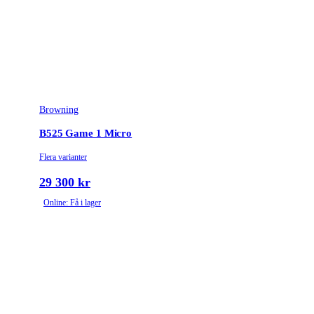
Leverantörens artikelnummer
3500704
Leverantörens kaliber
12/76
Tullstatsnummer
9303209500
Piplängd (cm)
71
Browning
Piplägestyp
Bock
B525 Game 1 Micro
Flera varianter
Piptyp
Dubbelpipig
29 300 kr
Omladdningsfunktion
Enkelskott
Online: Få i lager
Choke
OCHP
Vapentyp
Hagelgevär