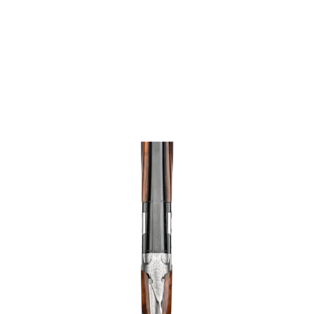
vapen
Luftvapen
Vapenvård
Pilbågar och
Pilar
Vapenremmar
Stockar och kolvar
Ljuddämpare &
Rekylbroms
Reservdelar &
Tillbehör