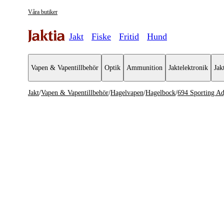
Våra butiker
Jakt
Fiske
Fritid
Hund
Vapen & Vapentillbehör
Optik
Ammunition
Jaktelektronik
Jak
Jakt
/
Vapen & Vapentillbehör
/
Hagelvapen
/
Hagelbock
/
694 Sporting Ad
Vapen & Vapentillbehör
Se alla
Se alla H
Kulvapen
Hagelboc
Hagelvapen
Halvautom
Vapenpaket
Pumphage
Pistol & Revolver
Begagnade vapen