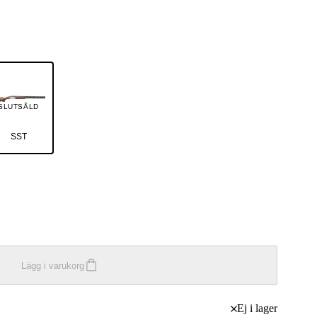
SLUTSÅLD
SST
Lägg i varukorg
Ej i lager