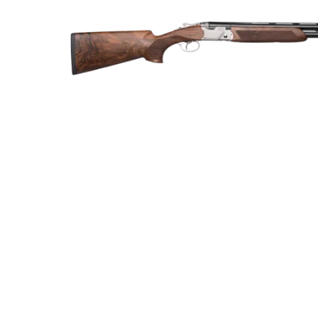
Luftvapen
Vapenvård
Pilbågar och Pilar
Vapenremmar
Stockar och kolvar
Ljuddämpare & Rekylbroms
Reservdelar & Tillbehör