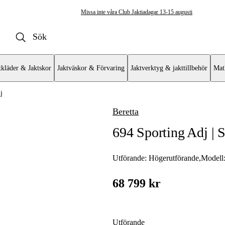
Missa inte våra Club Jaktiadagar 13-15 augusti
tkläder & Jaktskor
Jaktväskor & Förvaring
Jaktverktyg & jakttillbehör
Mat
j
Beretta
agelvapen
694 Sporting Adj | 
k
at
Utförande:
Högerutförande
,
Modell
l
68 799 kr
Utförande