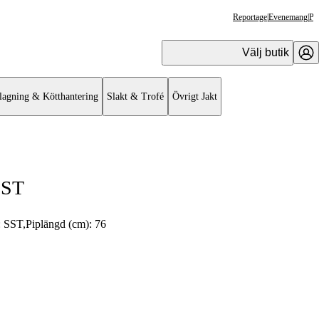
Reportage
|
Evenemang
|
Pr
Välj butik
lagning & Kötthantering
Slakt & Trofé
Övrigt Jakt
SST
:
SST
,
Piplängd (cm):
76