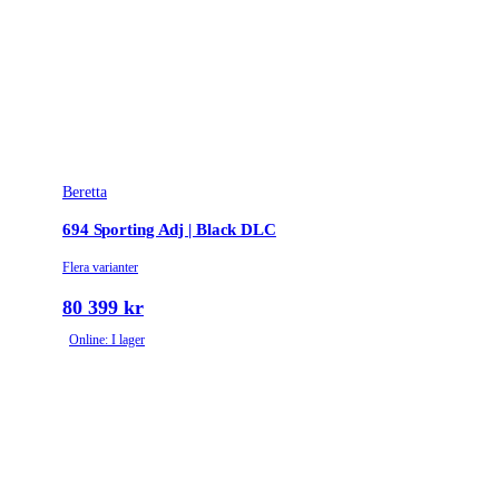
Leverantörens kaliber
12-76
Piplängd (cm)
81
Piplägestyp
Bock
Beretta
Piptyp
Dubbelpipig
694 Sporting Adj | Black DLC
Grepptyp
Pistolgrepp
Flera varianter
Ytbehandling (blånerad, rostfri, cerakote-behandlad)
Blånerad
80 399 kr
Online: I lager
Omladdningsfunktion
Enkelskott
Choke
Invector DS
Stockmaterial
Trä
Avtrycksvikt
Olympic adjustable