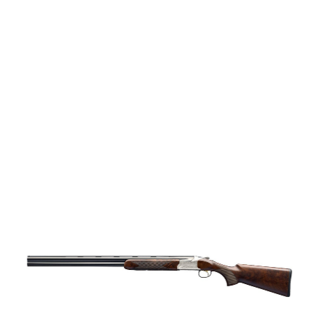
vapen
Luftvapen
Vapenvård
Pilbågar och
Pilar
Vapenremmar
Stockar och kolvar
Ljuddämpare &
Rekylbroms
Reservdelar &
Tillbehör