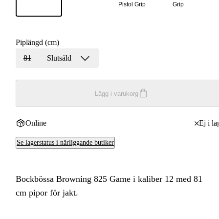
Pistol Grip
Grip
Piplängd (cm)
81
Slutsåld
Lägg i varukorg
Online
Ej i la
Se lagerstatus i närliggande butiker
Bockbössa Browning 825 Game i kaliber 12 med 81
cm pipor för jakt.