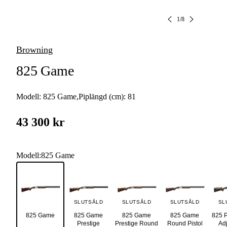
1
/
8
Browning
825 Game
Modell:
825 Game
,
Piplängd (cm):
81
43 300 kr
Modell
:
825 Game
SLUTSÅLD
SLUTSÅLD
SLUTSÅLD
SL
825 Game
825 Game
825 Game
825 Game
825 P
Prestige
Prestige Round
Round Pistol
Adj