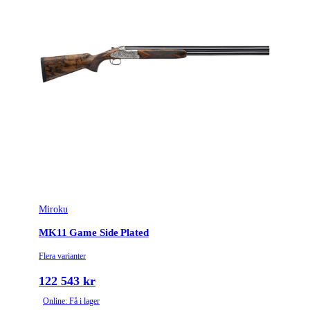
Vapentyp
Hagelgevär
Säkringstyp
Non Auto
Vikt (kg)
3.3
Trägradering
American Grade 5/6
Miroku
MK11 Game Side Plated
Flera varianter
122 543 kr
Online: Få i lager