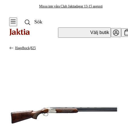
Missa inte våra Club Jaktiadagar 13-15 augusti
Välj butik
Hagelbock
/
825
Vapen & Vapentillbehör
Se alla
Se alla
Hagelvapen
Kulvapen
Hagelbock
Hagelvapen
Halvautomat
Vapenpaket
Pumphagel
Pistol &
Revolver
Begagnade