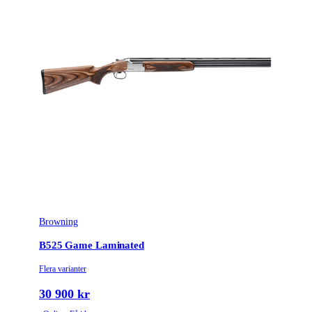
Avtrycksvikt
Hunting fixed
Vapentyp
Hagelgevär
Säkringstyp
Non Auto
Vikt (kg)
3.3
Trägradering
Turkish Grade 4
Browning
B525 Game Laminated
Flera varianter
30 900 kr