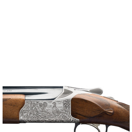
vapen
Luftvapen
Vapenvård
Pilbågar och
Pilar
Vapenremmar
Stockar och kolvar
Ljuddämpare &
Rekylbroms
Reservdelar &
Tillbehör