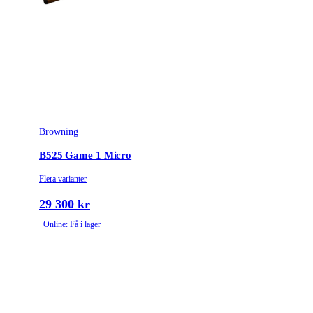
Leverantörens artikelnummer
0183593004
Leverantörens kaliber
12-76
Piplängd (cm)
71
Piplägestyp
Bock
Browning
Piptyp
Dubbelpipig
B525 Game 1 Micro
Grepptyp
Pistolgrepp
Flera varianter
Ytbehandling (blånerad, rostfri, cerakote-behandlad)
Blånerad
29 300 kr
Online: Få i lager
Omladdningsfunktion
Enkelskott
Choke
Invector DS
Stockmaterial
Trä