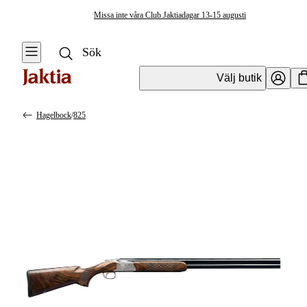
Missa inte våra Club Jaktiadagar 13-15 augusti
Välj butik
Hagelbock
/
825
Vapen & Vapentillbehör
Se alla
Se alla
Hagelvapen
Kulvapen
Hagelbock
Hagelvapen
Halvautomat
Vapenpaket
Pumphagel
Pistol &
Revolver
Begagnade