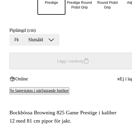
Prestige
Prestige Round
Round Pistol
Adj
Pistol Grip
Grip
Piplängd (cm)
71
Slutsåld
Lägg i varukorg
Online
Ej i la
Se lagerstatus i närliggande butiker
Bockbössa Browning 825 Game Prestige i kaliber
12 med 81 cm pipor för jakt.