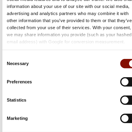
information about your use of our site with our social media,
advertising and analytics partners who may combine it with
other information that you’ve provided to them or that they’ve
collected from your use of their services. With your consent,
we may share information you provide (such as your hashed
email address) with Google for conversion measurement.
Consent
Necessary
Selection
Miroku
Preferences
MK11 Game Side Plated
Flera varianter
Statistics
122 543 kr
Online: Få i lager
Marketing