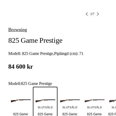
1
/
7
Browning
825 Game Prestige
Modell:
825 Game Prestige
,
Piplängd (cm):
71
84 600 kr
Modell
:
825 Game Prestige
SLUTSÅLD
SLUTSÅLD
SLUTSÅLD
SL
825 Game
825 Game
825 Game
825 Game
825 P