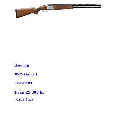
Modell
MK60 Sporting
Leverantörens artikelnummer
813064603
Leverantörens kaliber
20-76
Variant
Grade 5
Piplängd (cm)
76
Browning
Piplägestyp
Bock
B525 Game 1
Piptyp
Dubbelpipig
Flera varianter
Grepptyp
Pistolgrepp
Från 29 300 kr
Online: I lager
Ytbehandling (blånerad, rostfri, cerakote-behandlad)
Blånerad
Omladdningsfunktion
Enkelskott