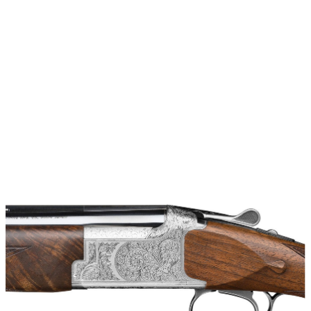
vapen
Luftvapen
Vapenvård
Pilbågar och
Pilar
Vapenremmar
Stockar och kolvar
Ljuddämpare &
Rekylbroms
Reservdelar &
Tillbehör