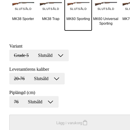
SLUTSÅLD
SLUTSÅLD
SLUTSÅLD
SLUTSÅLD
SL
MK38 Sporter
MK38 Trap
MK60 Sporting
MK60 Universal
MK70
Sporting
Variant
Grade 5
Slutsåld
Leverantörens kaliber
20-76
Slutsåld
Piplängd (cm)
76
Slutsåld
Lägg i varukorg