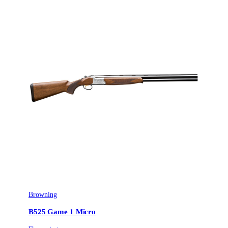
Choke
Fixed chokes
Stockmaterial
Trä
Avtrycksvikt
Fixed
Vapentyp
Hagelgevär
Vikt (kg)
2.9
Trägradering
American Grade 6/7
Browning
B525 Game 1 Micro