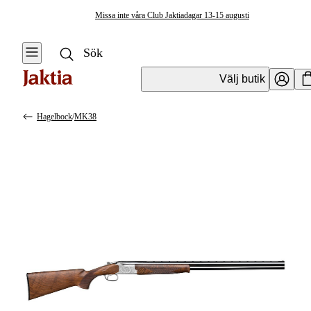
Missa inte våra Club Jaktiadagar 13-15 augusti
Välj butik
Hagelbock
/
MK38
Vapen & Vapentillbehör
Se alla
Se alla
Hagelvapen
Kulvapen
Hagelbock
Hagelvapen
Halvautomat
Vapenpaket
Pumphagel
Pistol &
Revolver
Begagnade