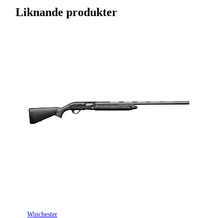
Varumärke
Beretta
Liknande produkter
Kaliber
12
Ursprungsland
IT
Licenspliktigt
Ja
Tillverkarens artikelnummer
A7W62231144010
Modell
A400 Lite
Leverantörens artikelnummer
3500236
Leverantörens kaliber
12/76
Tullstatsnummer
9303209500
Variant
Pis60 Sc Fp
Winchester
Piplängd (cm)
66