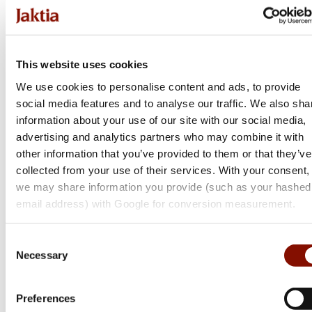
This website uses cookies
We use cookies to personalise content and ads, to provide
social media features and to analyse our traffic. We also sha
information about your use of our site with our social media,
advertising and analytics partners who may combine it with
other information that you’ve provided to them or that they’ve
collected from your use of their services. With your consent,
Winchester
we may share information you provide (such as your hashed
SX4 Field
email address) with Google for conversion measurement.
Flera varianter
Consent
Från 14 500 kr
Necessary
Selection
Online: Få i lager
Preferences