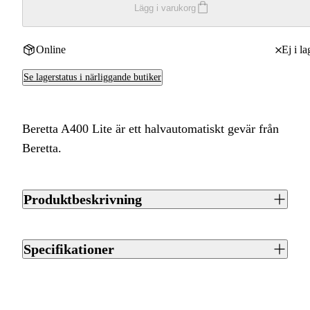
Lägg i varukorg
Online
Ej i la
Se lagerstatus i närliggande butiker
Beretta A400 Lite är ett halvautomatiskt gevär från
Beretta.
Produktbeskrivning
Beretta A400 Lite är ett halvautomatiskt gevär från Beretta.
Piplängd 76 cm.
Specifikationer
Artikelnummer
J0049578