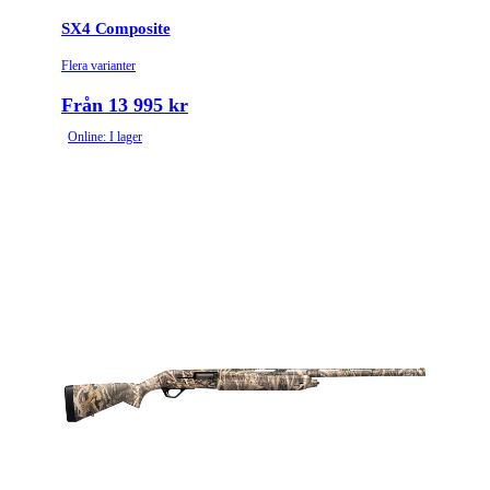
SX4 Composite
Piptyp
Enkelpipig
Flera varianter
Omladdningsfunktion
Halvautomat
Från 13 995 kr
Online: I lager
Choke
OCHP
Stockmaterial
Syntet/Plast
Vapentyp
Hagelgevär