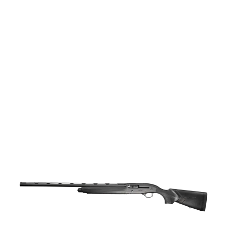
vapen
Luftvapen
Vapenvård
Pilbågar och
Pilar
Vapenremmar
Stockar och kolvar
Ljuddämpare &
Rekylbroms
Reservdelar &
Tillbehör