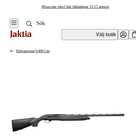
Missa inte våra Club Jaktiadagar 13-15 augusti
Välj butik
Halvautomat
/
A400 Lite
Vapen & Vapentillbehör
Se alla
Se alla
Hagelvapen
Kulvapen
Hagelbock
Hagelvapen
Halvautomat
Vapenpaket
Pumphagel
Pistol &
Revolver
Begagnade