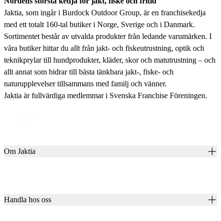
Nordens största kedja för jakt, fiske och fritid
Jaktia, som ingår i Burdock Outdoor Group, är en franchisekedja
med ett totalt 160-tal butiker i Norge, Sverige och i Danmark.
Sortimentet består av utvalda produkter från ledande varumärken. I
våra butiker hittar du allt från jakt- och fiskeutrustning, optik och
teknikprylar till hundprodukter, kläder, skor och matutrustning – och
allt annat som bidrar till bästa tänkbara jakt-, fiske- och
naturupplevelser tillsammans med familj och vänner.
Jaktia är fullvärdiga medlemmar i Svenska Franchise Föreningen.
Om Jaktia
Kontakt
Vår historia
Karriär
Handla hos oss
Club Jaktia
Våra butiker