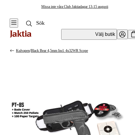
Missa inte våra Club Jaktiadagar 13-15 augusti
Välj butik
Kulvapen
/
Black Bear 4,5mm Incl. 4x32WR Scope
Vapen & Vapentillbehör
Se alla
Se alla
Kulvapen
Kulvapen
Repetergevär
Hagelvapen
Halvautomat
Vapenpaket
Halvautomat AR
Pistol &
Revolver
Begagnade