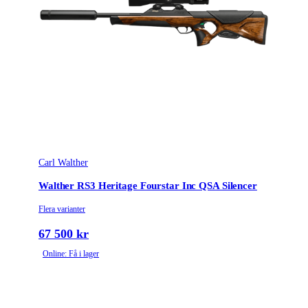
Scope
Leverantörens artikelnummer
712110
Färgnamn
Black
Tullstatsnummer
9304000000
Carl Walther
Walther RS3 Heritage Fourstar Inc QSA Silencer
Flera varianter
67 500 kr
Online: Få i lager