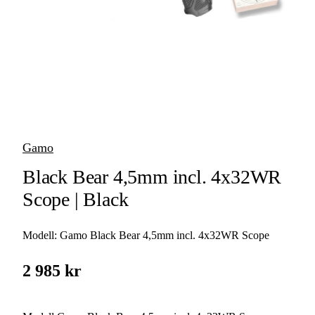
vapen
Luftvapen
Vapenvård
Pilbågar och
Pilar
Gamo
Vapenremmar
Black Bear 4,5mm incl. 4x32WR
Stockar och kolvar
Scope | Black
Ljuddämpare &
Rekylbroms
Modell:
Gamo Black Bear 4,5mm incl. 4x32WR Scope
Reservdelar &
2 985 kr
Tillbehör