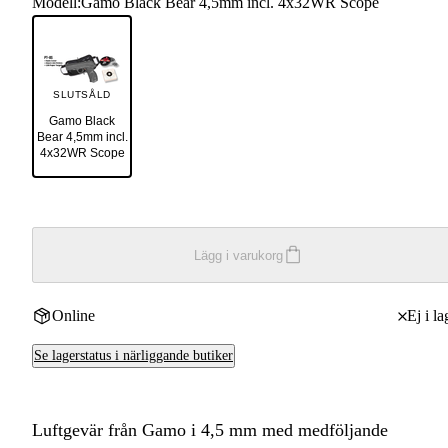
Modell
:
Gamo Black Bear 4,5mm incl. 4x32WR Scope
SLUTSÅLD
Gamo Black
Bear 4,5mm incl.
4x32WR Scope
Lägg i varukorg
Online
Ej i la
Se lagerstatus i närliggande butiker
Luftgevär från Gamo i 4,5 mm med medföljande