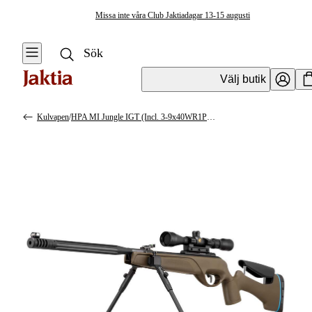
Missa inte våra Club Jaktiadagar 13-15 augusti
Välj butik
Kulvapen
/
HPA MI Jungle IGT (Incl. 3-9x40WR1PM Dual Bipod)
Vapen & Vapentillbehör
Se alla
Se alla
Kulvapen
Kulvapen
Repetergevär
Hagelvapen
Halvautomat
Vapenpaket
Halvautomat AR
Pistol &
Revolver
Begagnade