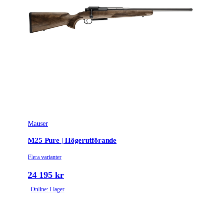
Mauser
M25 Pure | Högerutförande
Flera varianter
24 195 kr
Online: I lager