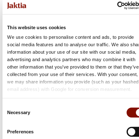
Tikka
T1x MTR
This website uses cookies
Flera varianter
We use cookies to personalise content and ads, to provide
Från 10 999 kr
social media features and to analyse our traffic. We also sha
information about your use of our site with our social media,
Online: I lager
advertising and analytics partners who may combine it with
other information that you’ve provided to them or that they’ve
collected from your use of their services. With your consent,
we may share information you provide (such as your hashed
email address) with Google for conversion measurement.
Consent
Necessary
Selection
Preferences