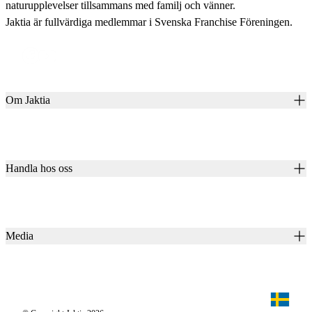
naturupplevelser tillsammans med familj och vänner.
Jaktia är fullvärdiga medlemmar i Svenska Franchise Föreningen.
Om Jaktia
Kontakt
Vår historia
Karriär
Handla hos oss
Club Jaktia
Våra butiker
Presentkort
Våra varumärken
Jaktia Pay
Notiser
Köpvillkor för företagskunder
Jaktia Brand Guidelines
Media
Köpvillkor för privatkunder
Jaktiakanalen
Jaktpuls
Jaktia Proteam
Jägaren