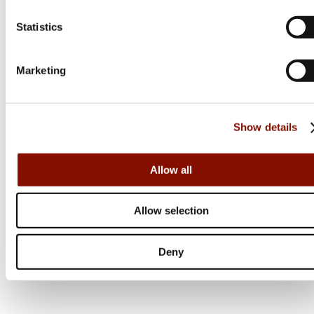
Statistics
Marketing
Browning
Show details
X-Bolt 2 Nordic Varitech Modna Adjustable
Threaded
Allow all
Flera varianter
18 900 kr
Allow selection
Online: Få i lager
Deny