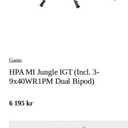
vapen
Luftvapen
Vapenvård
Pilbågar och
Pilar
Gamo
Vapenremmar
HPA MI Jungle IGT (Incl. 3-
Stockar och kolvar
9x40WR1PM Dual Bipod)
Ljuddämpare &
Rekylbroms
6 195 kr
Reservdelar &
Tillbehör