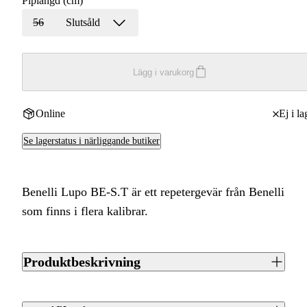
Piplängd (cm)
56
Slutsåld
Lägg i varukorg
Online
Ej i la
Se lagerstatus i närliggande butiker
Benelli Lupo BE-S.T är ett repetergevär från Benelli
som finns i flera kalibrar.
Produktbeskrivning
Benelli Lupo BE-S.T är ett repetergevär från Benelli som
finns i flera kalibrar. Piplängden är 56 cm. Magasinet