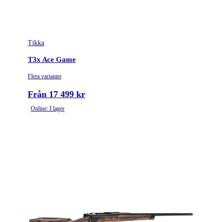
Tullstatsnummer
9303300000
Piplängd (cm)
56
Tikka
Piptyp
Enkelpipig
T3x Ace Game
Patronantal
5
Flera varianter
Omladdningsfunktion
Repeter
Från 17 499 kr
Online: I lager
Repetertyp
Cylinderrepeter
Stockmaterial
Trä
Vapentyp
Kulgevär