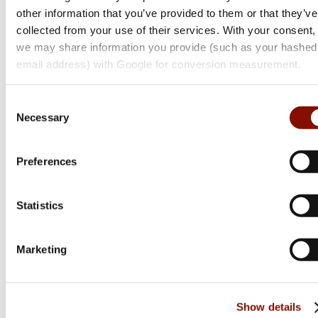
other information that you’ve provided to them or that they’ve
Sako
collected from your use of their services. With your consent,
90 | Peak
we may share information you provide (such as your hashed
email address) with Google for conversion measurement.
Flera varianter
Från 54 799 kr
Consent
Online: Få i lager
Necessary
Selection
Preferences
Statistics
Marketing
Show details