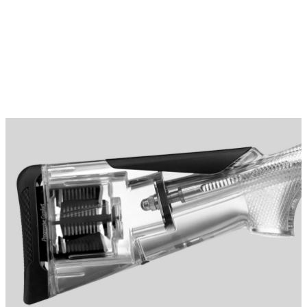
vapen
Luftvapen
Vapenvård
Pilbågar och
Pilar
Vapenremmar
Stockar och kolvar
Ljuddämpare &
Rekylbroms
Reservdelar &
Tillbehör