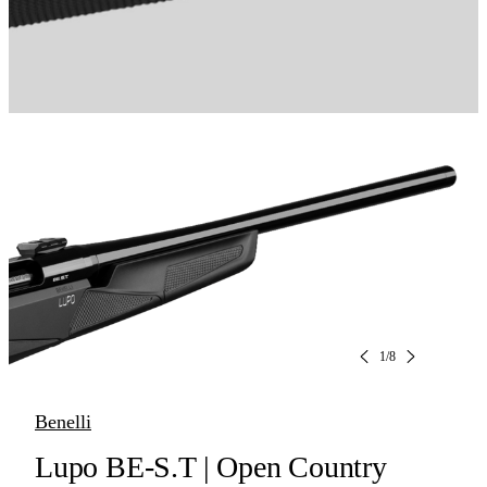
1
/
8
Benelli
Lupo BE-S.T | Open Country