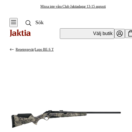
Missa inte våra Club Jaktiadagar 13-15 augusti
Välj butik
Repetergevär
/
Lupo BE-S.T
Vapen & Vapentillbehör
Se alla
Se alla
Kulvapen
Kulvapen
Repetergevär
Hagelvapen
Halvautomat
Vapenpaket
Halvautomat AR
Pistol &
Revolver
Begagnade