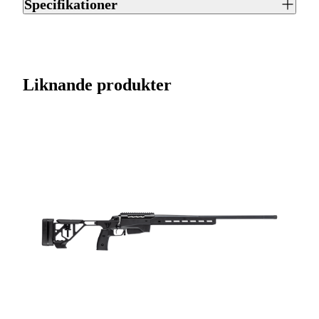
Specifikationer
rymmer 5 patroner.
Artikelnummer
J0049090
Varumärke
Benelli
Liknande produkter
Kaliber
.308 (7,62x51)
Ursprungsland
IT
Licenspliktigt
Ja
Tillverkarens artikelnummer
A0648200
Modell
Open Country
Leverantörens artikelnummer
3200428
Leverantörens kaliber
308 Win.