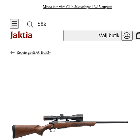
Missa inte våra Club Jaktiadagar 13-15 augusti
Välj butik
Repetergevär
/
A-Bolt3+
Vapen & Vapentillbehör
Se alla
Se alla
Kulvapen
Kulvapen
Repetergevär
Hagelvapen
Halvautomat
Vapenpaket
Halvautomat AR
Pistol &
Revolver
Begagnade