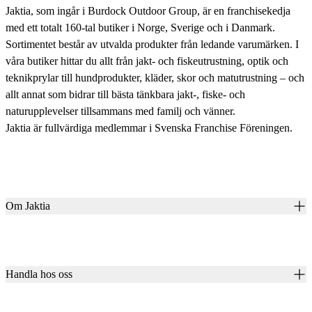
Jaktia, som ingår i Burdock Outdoor Group, är en franchisekedja
med ett totalt 160-tal butiker i Norge, Sverige och i Danmark.
Sortimentet består av utvalda produkter från ledande varumärken. I
våra butiker hittar du allt från jakt- och fiskeutrustning, optik och
teknikprylar till hundprodukter, kläder, skor och matutrustning – och
allt annat som bidrar till bästa tänkbara jakt-, fiske- och
naturupplevelser tillsammans med familj och vänner.
Jaktia är fullvärdiga medlemmar i Svenska Franchise Föreningen.
Om Jaktia
Kontakt
Vår historia
Karriär
Handla hos oss
Club Jaktia
Våra butiker
Presentkort
Våra varumärken