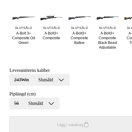
SLUTSÅLD
SLUTSÅLD
SLUTSÅLD
SLUTSÅLD
SL
A-Bolt 3+
A-Bolt3+
A-Bolt3+
A-Bolt3+
A-
Composite Od
Composite
Composite
Composite
Co
Green
Battue
Black Beast
T
Adjustable
Leverantörens kaliber
243Win
Slutsåld
Piplängd (cm)
56
Slutsåld
Lägg i varukorg