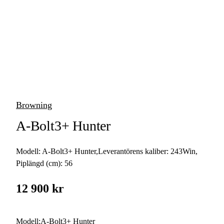
vapen
Luftvapen
Vapenvård
Pilbågar och
Pilar
Browning
Vapenremmar
A-Bolt3+ Hunter
Stockar och kolvar
Modell:
A-Bolt3+ Hunter
,
Leverantörens kaliber:
243Win
,
Ljuddämpare &
Rekylbroms
Piplängd (cm):
56
Reservdelar &
12 900 kr
Tillbehör
Modell
:
A-Bolt3+ Hunter