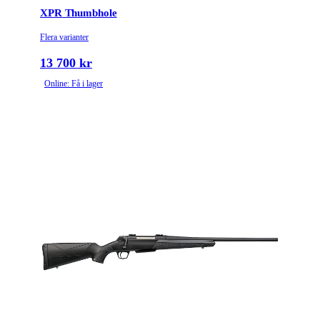
XPR Thumbhole
Piptyp
Enkelpipig
Flera varianter
Grepptyp
Pistolgrepp
13 700 kr
Online: Få i lager
Magasintyp
Radmagasin
Ytbehandling (blånerad, rostfri, cerakote-behandlad)
Blånerad
Patronantal
6
Omladdningsfunktion
Repeter
Stockmaterial
Trä
Avtrycksvikt
Feather
Vapentyp
Kulgevär
2 positions with bolt
Säkringstyp