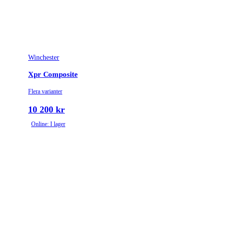
unlock button
Trägradering
American Grade 1
Winchester
Xpr Composite
Flera varianter
10 200 kr
Online: I lager