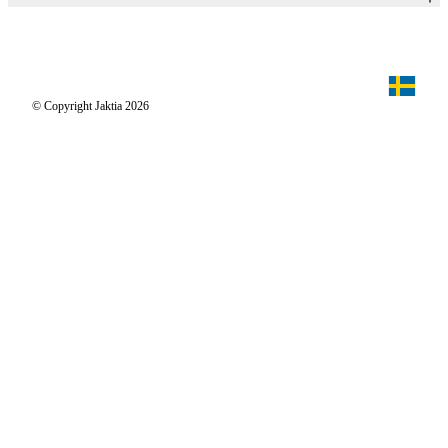
Köpvillkor för privatkunder
Jaktiakanalen
Jaktpuls
Jaktia Proteam
Jägaren
© Copyright Jaktia 2026
Reportage