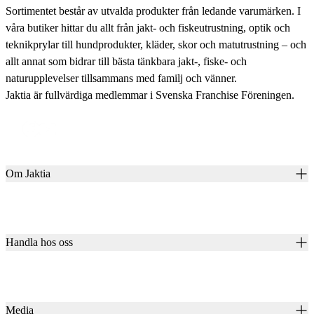
Sortimentet består av utvalda produkter från ledande varumärken. I
våra butiker hittar du allt från jakt- och fiskeutrustning, optik och
teknikprylar till hundprodukter, kläder, skor och matutrustning – och
allt annat som bidrar till bästa tänkbara jakt-, fiske- och
naturupplevelser tillsammans med familj och vänner.
Jaktia är fullvärdiga medlemmar i Svenska Franchise Föreningen.
Om Jaktia
Kontakt
Vår historia
Karriär
Handla hos oss
Club Jaktia
Våra butiker
Presentkort
Våra varumärken
Jaktia Pay
Notiser
Köpvillkor för företagskunder
Jaktia Brand Guidelines
Media