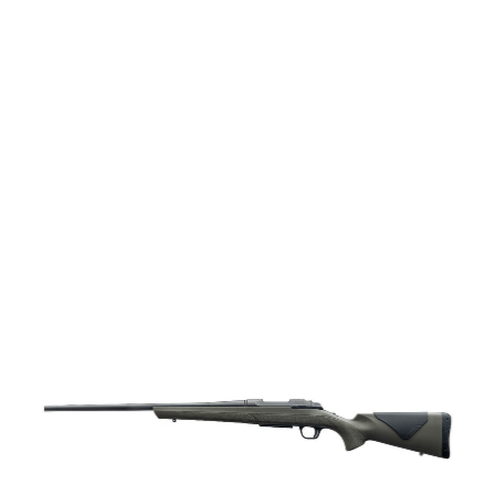
vapen
Luftvapen
Vapenvård
Pilbågar och
Pilar
Vapenremmar
Stockar och kolvar
Ljuddämpare &
Rekylbroms
Reservdelar &
Tillbehör