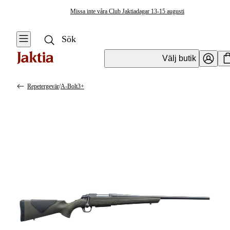
Missa inte våra Club Jaktiadagar 13-15 augusti
Välj butik
Repetergevär
/
A-Bolt3+
Vapen & Vapentillbehör
Se alla
Se alla
Kulvapen
Kulvapen
Repetergevär
Hagelvapen
Halvautomat
Vapenpaket
Halvautomat AR
Pistol &
Revolver
Begagnade