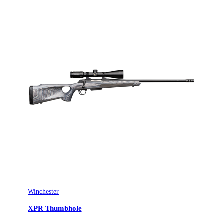
Kaliber
.243 (6,1x52)
Licenspliktigt
Ja
Tillverkarens artikelnummer
035838211
A-Bolt 3+ Composite
Modell
Od Green
Gänga
M14x1
Leverantörens artikelnummer
035838211
Leverantörens kaliber
243Win
Piplängd (cm)
56
Winchester
Räffelstigning
10
XPR Thumbhole