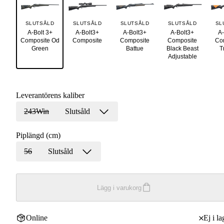
SLUTSÅLD
SLUTSÅLD
SLUTSÅLD
SLUTSÅLD
SL
A-Bolt 3+
A-Bolt3+
A-Bolt3+
A-Bolt3+
A-
Composite Od
Composite
Composite
Composite
Co
Green
Battue
Black Beast
T
Adjustable
Leverantörens kaliber
243Win
Slutsåld
Piplängd (cm)
56
Slutsåld
Lägg i varukorg
Online
Ej i la