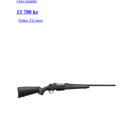
Flera varianter
Piptyp
Enkelpipig
13 700 kr
Grepptyp
Pistolgrepp
Online: Få i lager
Magasintyp
Radmagasin
Ytbehandling (blånerad, rostfri, cerakote-behandlad)
Blånerad
Patronantal
6
Omladdningsfunktion
Repeter
Stockmaterial
Syntet/Plast
Avtrycksvikt
Feather
Vapentyp
Kulgevär
2 positions with bolt
Säkringstyp
unlock button