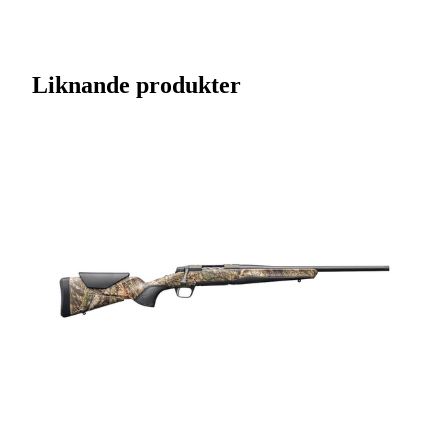
behandling för extrem hållbarhet. Med sina öppna sikten och
Artikelnummer
J0007920
korta pipa är det idealiskt för drevjakt och spårning.
Streckkod EAN / UPCA
634957364962
Liknande produkter
Varumärke
Browning
Kaliber
.308 (7,62x51)
Licenspliktigt
Ja
Tillverkarens artikelnummer
034029518
BLR Lightweight
Modell
Tracker Battue
Leverantörens artikelnummer
034029518
Leverantörens kaliber
308Win
Ammunitionsklass
Klass 1