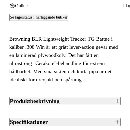
Online
I la
Se lagerstatus i närliggande butiker
Browning BLR Lightweight Tracker TG Battue i
kaliber .308 Win är ett grått lever-action gevär med
en laminerad plywoodkolv. Det har fått en
ultrastrong "Cerakote"-behandling för extrem
hållbarhet. Med sina sikten och korta pipa är det
idealiskt för drevjakt och spårning.
Produktbeskrivning
Browning BLR Lightweight Tracker TG Battue i kaliber
.308 Win är ett grått lever-action gevär med en laminerad
Specifikationer
plywoodkolv. Det har fått en ultrastrong "Cerakote"-