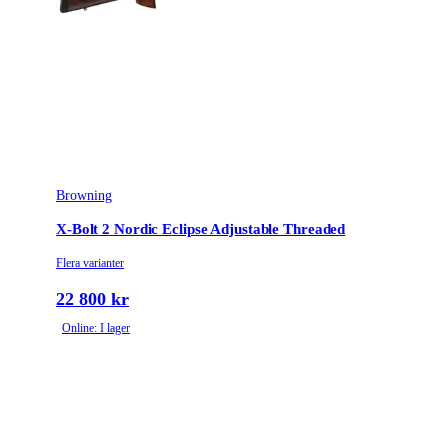
Vapentyp
Kulgevär
Säkringstyp
Hammer
Vikt (kg)
3.15
Browning
X-Bolt 2 Nordic Eclipse Adjustable Threaded
Flera varianter
22 800 kr
Online: I lager