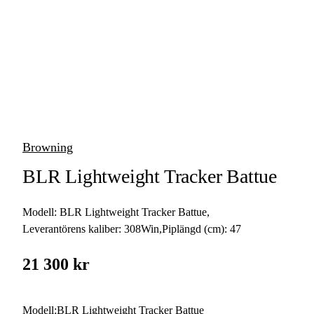
vapen
Luftvapen
Vapenvård
Pilbågar och
Pilar
Browning
Vapenremmar
BLR Lightweight Tracker Battue
Stockar och kolvar
Modell:
BLR Lightweight Tracker Battue
,
Ljuddämpare &
Rekylbroms
Leverantörens kaliber:
308Win
,
Piplängd (cm):
47
Reservdelar &
21 300 kr
Tillbehör
Modell
:
BLR Lightweight Tracker Battue