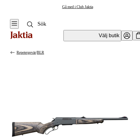
Gå med i Club Jaktia
Välj butik
Repetergevär
/
BLR
Vapen & Vapentillbehör
Se alla
Se alla
Kulvapen
Kulvapen
Repetergevär
Hagelvapen
Halvautomat
Vapenpaket
Halvautomat AR
Pistol &
Revolver
Begagnade