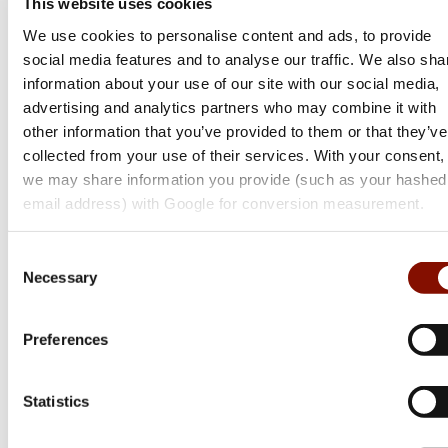
This website uses cookies
We use cookies to personalise content and ads, to provide
social media features and to analyse our traffic. We also sha
information about your use of our site with our social media,
advertising and analytics partners who may combine it with
other information that you’ve provided to them or that they’ve
collected from your use of their services. With your consent,
we may share information you provide (such as your hashed
email address) with Google for conversion measurement.
Consent
Browning
Necessary
Selection
Maral 4X Action Nordic
Flera varianter
Preferences
26 800 kr
Statistics
Online: I lager