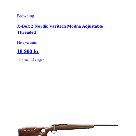
Piplängd (cm)
47
Browning
Räffelstigning
12
X-Bolt 2 Nordic Varitech Modna Adjustable
Threaded
Piptyp
Enkelpipig
Flera varianter
18 900 kr
Grepptyp
Pistolgrepp
Online: Få i lager
Magasintyp
Radmagasin
Ytbehandling (blånerad, rostfri, cerakote-behandlad)
Matt lackerad
Patronantal
5
Omladdningsfunktion
Repeter
Stockmaterial
Trä
Avtrycksvikt
Fixed