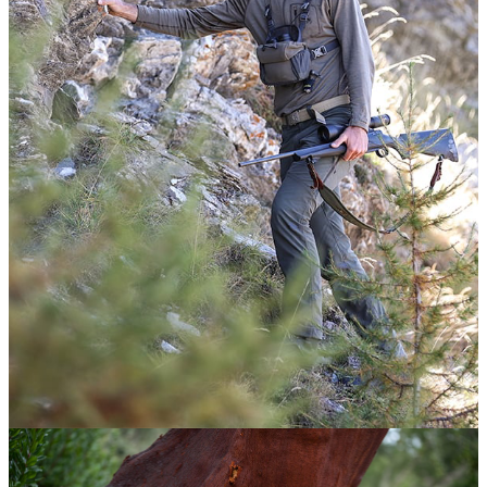
vapen
Luftvapen
Vapenvård
Pilbågar och
Pilar
Vapenremmar
Stockar och kolvar
Ljuddämpare &
Rekylbroms
Reservdelar &
Tillbehör