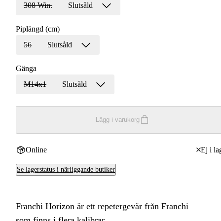
308 Win.
Slutsåld
Piplängd (cm)
56
Slutsåld
Gänga
M14x1
Slutsåld
Lägg i varukorg
Online
Ej i la
Se lagerstatus i närliggande butiker
Franchi Horizon är ett repetergevär från Franchi
som finns i flera kalibrar.