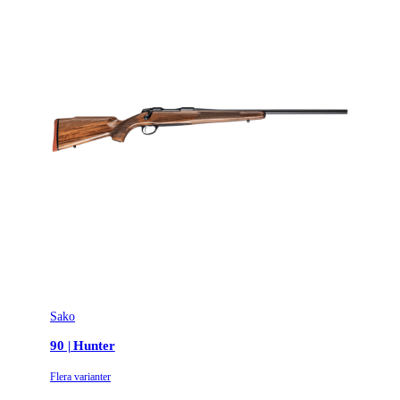
Vapentyp
Kulgevär
Vikt (kg)
3.4
Sako
90 | Hunter
Flera varianter