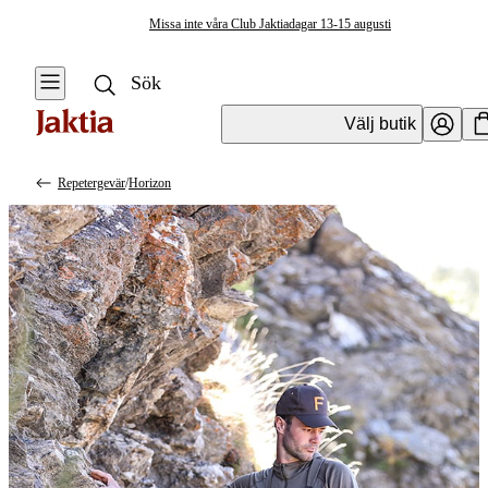
Missa inte våra Club Jaktiadagar 13-15 augusti
Välj butik
Repetergevär
/
Horizon
Vapen & Vapentillbehör
Se alla
Se alla
Kulvapen
Kulvapen
Repetergevär
Hagelvapen
Halvautomat
Vapenpaket
Halvautomat AR
Pistol &
Revolver
Begagnade