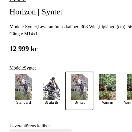
Horizon | Syntet
Modell:
Syntet
,
Leverantörens kaliber:
308 Win.
,
Piplängd (cm):
5
Gänga:
M14x1
12 999 kr
Modell
:
Syntet
SLUTSÅLD
SLUTSÅLD
SLUTSÅLD
SLUTSÅLD
SL
Standard
Strata Br
Syntet
Varmin
Varm
Leverantörens kaliber