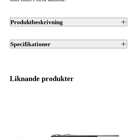
Produktbeskrivning
Franchi Horizon är ett repetergevär från Franchi som finns i
flera kalibrar. Piplängden är 56 cm med mynningsgänga
Specifikationer
M14x1. Magasinet rymmer 4 patroner.
Artikelnummer
J0051354
Varumärke
Franchi
Liknande produkter
Kaliber
.308 (7,62x51)
Ursprungsland
IT
Licenspliktigt
Ja
Tillverkarens artikelnummer
A0496300