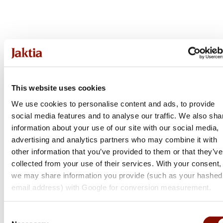
Tikka
This website uses cookies
T3x Lite
We use cookies to personalise content and ads, to provide
social media features and to analyse our traffic. We also sha
Flera varianter
information about your use of our site with our social media,
Från 17 999 kr
advertising and analytics partners who may combine it with
Online: Få i lager
other information that you’ve provided to them or that they’ve
collected from your use of their services. With your consent,
we may share information you provide (such as your hashed
email address) with Google for conversion measurement.
Consent