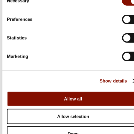
Necessary
Selection
Preferences
Statistics
Marketing
Show details
Winchester
XPR Thumbhole
Allow all
Flera varianter
Allow selection
13 700 kr
Online: Få i lager
Deny