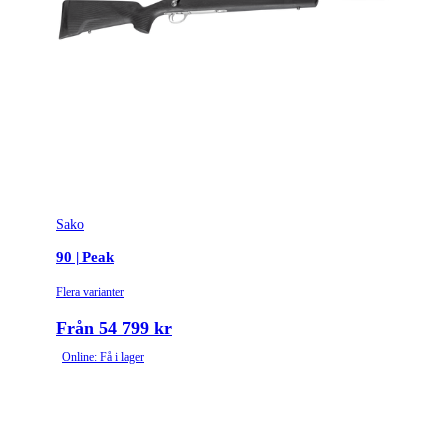
Modell
Syntet
Gänga
M14x1
Leverantörens artikelnummer
3900206
Leverantörens kaliber
308 Win.
Tullstatsnummer
9303300000
Sako
Piplängd (cm)
56
90 | Peak
Piptyp
Enkelpipig
Flera varianter
Patronantal
4
Från 54 799 kr
Online: Få i lager
Omladdningsfunktion
Repeter
Repetertyp
Cylinderrepeter
Stockmaterial
Syntet/Plast