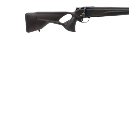
Luftvapen
Vapenvård
Pilbågar och Pilar
Vapenremmar
Stockar och kolvar
Ljuddämpare & Rekylbroms
Reservdelar & Tillbehör