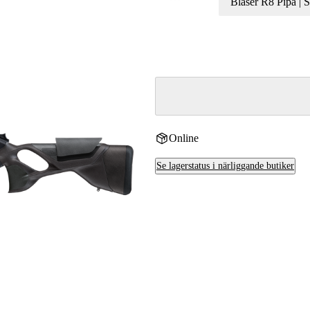
Blaser R8 Pipa | 
Online
Se lagerstatus i närliggande butiker