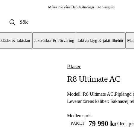
Missa inte våra Club Jaktiadagar 13-15 augusti
tkläder & Jaktskor
Jaktväskor & Förvaring
Jaktverktyg & jakttillbehör
Mat
Blaser
ulvapen
R8 Ultimate AC
vär
at
Modell:
R8 Ultimate AC
,
Piplängd 
Leverantörens kaliber:
Saknas/ej re
mat AR
Medlemspris
79 990 kr
Ord. pr
PAKET