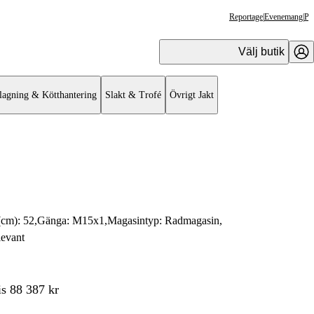
Reportage
|
Evenemang
|
Pr
Välj butik
lagning & Kötthantering
Slakt & Trofé
Övrigt Jakt
(cm):
52
,
Gänga:
M15x1
,
Magasintyp:
Radmagasin
,
levant
is 88 387 kr