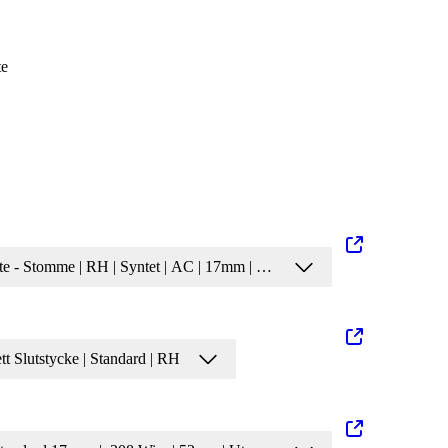
te
te - Stomme | RH | Syntet | AC | 17mm | Brun
t Slutstycke | Standard | RH