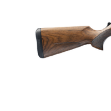
Piplängd (cm)
Piptyp
Grepptyp
Utbytbart pipsystem
Magasintyp
Patronantal
Omladdningsfunktion
Repetertyp
Stockmaterial
Vapentyp