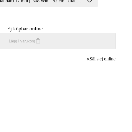
Standard 17 mm | .308 Win. | 52 cm | Utan RM | M15x1
Ej köpbar online
Lägg i varukorg
Säljs ej online