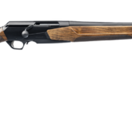
52
Enkelpipig
Tumhålsgrepp
Ja
Radmagasin
5
Repeter
Rakrepeter
Syntet/Plast
Kulgevär