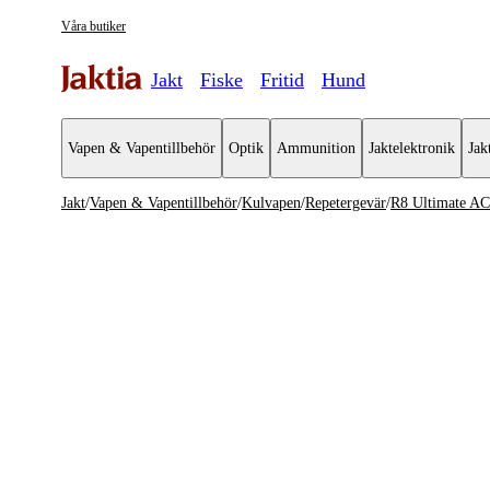
Våra butiker
Jakt
Fiske
Fritid
Hund
Vapen & Vapentillbehör
Optik
Ammunition
Jaktelektronik
Jak
Jakt
/
Vapen & Vapentillbehör
/
Kulvapen
/
Repetergevär
/
R8 Ultimate AC
Vapen & Vapentillbehör
Se alla
Se alla K
Kulvapen
Repeterge
Hagelvapen
Halvautom
Vapenpaket
Halvauto
Pistol & Revolver
Begagnade vapen