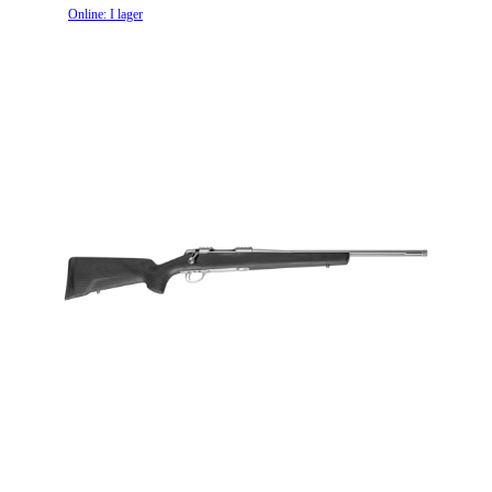
Online: I lager
Räffelstigning
1:10
Piptyp
Enkelpipig
Patronantal
4
Omladdningsfunktion
Repeter
Repetertyp
Cylinderrepeter
Stockmaterial
Trä
Vapentyp
Kulgevär
Vikt (kg)
4