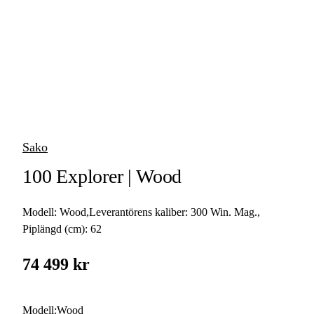
vapen
Luftvapen
Vapenvård
Pilbågar och
Pilar
Sako
Vapenremmar
100 Explorer | Wood
Stockar och kolvar
Modell:
Wood
,
Leverantörens kaliber:
300 Win. Mag.
,
Ljuddämpare &
Rekylbroms
Piplängd (cm):
62
Reservdelar &
74 499 kr
Tillbehör
Modell
:
Wood