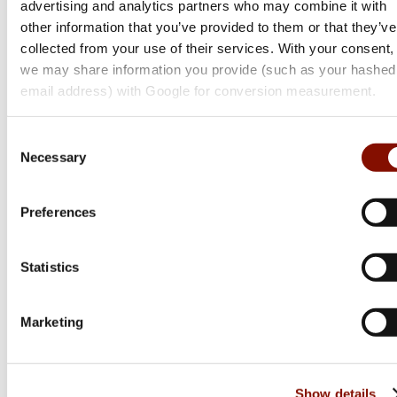
advertising and analytics partners who may combine it with
other information that you’ve provided to them or that they’ve
collected from your use of their services. With your consent,
we may share information you provide (such as your hashed
Sako
email address) with Google for conversion measurement.
90 | Finnlight
Flera varianter
Consent
Necessary
Selection
Från 29 999 kr
Online: I lager
Preferences
Statistics
Marketing
Show details