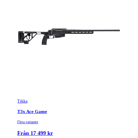
Ursprungsland
FI
Licenspliktigt
Ja
Tillverkarens artikelnummer
SSAG3359A75D7P3
Modell
Wood
Gänga
M15x1
Leverantörens artikelnummer
4005032
Leverantörens kaliber
300 Win. Mag.
Tikka
Tullstatsnummer
9303300000
T3x Ace Game
Variant
Standard
Flera varianter
Piplängd (cm)
62
Från 17 499 kr