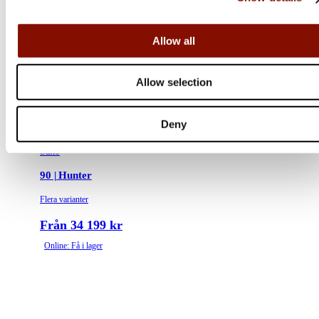
Allow all
Allow selection
Deny
Sako
90 | Hunter
Flera varianter
Från 34 199 kr
Online: Få i lager