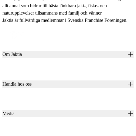
allt annat som bidrar till bästa tänkbara jakt-, fiske- och
naturupplevelser tillsammans med familj och vänner.
Jaktia är fullvärdiga medlemmar i Svenska Franchise Föreningen.
Om Jaktia
Kontakt
Vår historia
Karriär
Handla hos oss
Club Jaktia
Våra butiker
Presentkort
Våra varumärken
Jaktia Pay
Notiser
Köpvillkor för företagskunder
Jaktia Brand Guidelines
Media
Köpvillkor för privatkunder
Jaktiakanalen
Jaktpuls