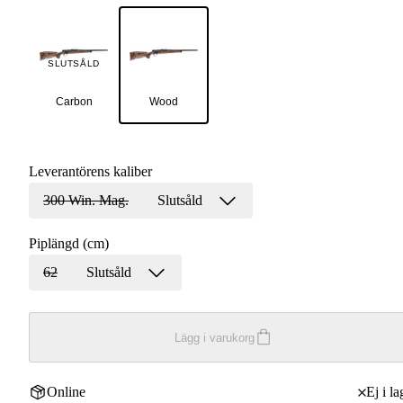
SLUTSÅLD
Carbon
Wood
Leverantörens kaliber
300 Win. Mag.
Slutsåld
Piplängd (cm)
62
Slutsåld
Lägg i varukorg
Online
Ej i la