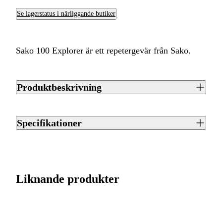
Se lagerstatus i närliggande butiker
Sako 100 Explorer är ett repetergevär från Sako.
Produktbeskrivning
Sako 100 Explorer är ett repetergevär från Sako. Finns
tillgängligt i 4 olika kalibrar. Utrustat med trästock. Piplängd
Specifikationer
51 cm. Magasinet rymmer 4 patroner. Vikt 3.8 kg.
Artikelnummer
J0048011
Streckkod EAN / UPCA
6438053170458
Liknande produkter
Varumärke
Sako
Kaliber
.300 (7,62x66BR)