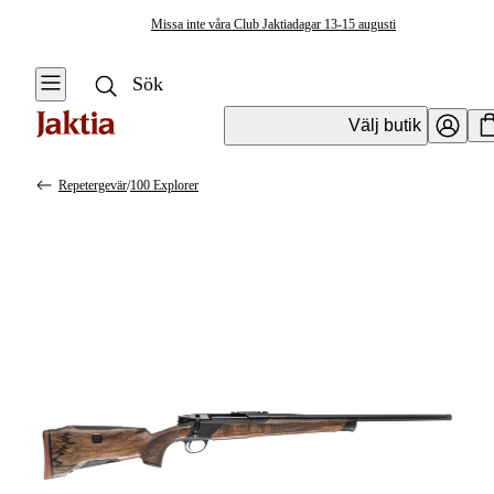
Missa inte våra Club Jaktiadagar 13-15 augusti
Välj butik
Repetergevär
/
100 Explorer
Vapen & Vapentillbehör
Se alla
Se alla
Kulvapen
Kulvapen
Repetergevär
Hagelvapen
Halvautomat
Vapenpaket
Halvautomat AR
Pistol &
Revolver
Begagnade