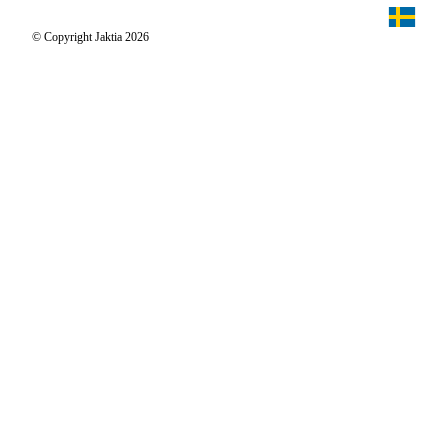
Jaktia Proteam
Jägaren
© Copyright Jaktia 2026
Reportage